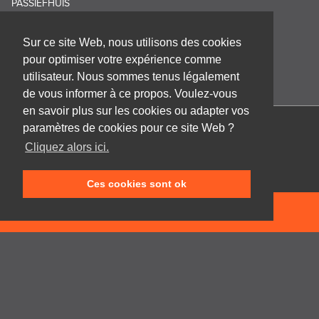
PASSIEFHUIS
Sur ce site Web, nous utilisons des cookies
pour optimiser votre expérience comme
utilisateur. Nous sommes tenus légalement
de vous informer à ce propos. Voulez-vous
en savoir plus sur les cookies ou adapter vos
paramètres de cookies pour ce site Web ?
Cabinet d'architecture Frank GRUWEZ bvba
Cliquez alors ici.
Kattestraat 18
9700 Oudenaarde
Ces cookies sont ok
T +32 (0)55 45 53 63
info@gruwez.org
NEEM CONTACT OP
Speldenstraat 10
9000 Gent
T +32 (0)475 49 18 52
Privacy disclaimer