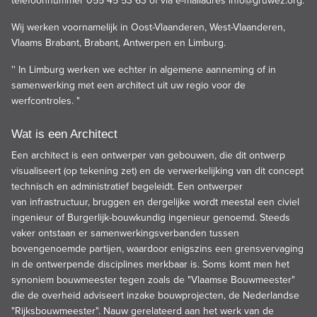
telefoonnummer 055 45 53 63 of via e-mailadres
info@gruwez.org
.
Wij werken voornamelijk in Oost-Vlaanderen, West-Vlaanderen,
Vlaams Brabant, Brabant, Antwerpen en Limburg.
'' In Limburg werken we echter in algemene aanneming of in
samenwerking met een architect uit uw regio voor de
werfcontroles. "
Wat is een Architect
Een architect is een ontwerper van
gebouwen
, die dit ontwerp
visualiseert (op tekening zet) en de verwerkelijking van dit concept
technisch en administratief begeleidt. Een ontwerper
van
infrastructuu
r, bruggen en dergelijke wordt meestal een
civiel
ingenieur
of Burgerlijk-bouwkundig ingenieur genoemd. Steeds
vaker ontstaan er samenwerkingsverbanden tussen
bovengenoemde partijen, waardoor enigszins een grensvervaging
in de ontwerpende disciplines merkbaar is. Soms komt men het
synoniem bouwmeester tegen zoals de "Vlaamse Bouwmeester"
die de overheid adviseert inzake bouwprojecten, de Nederlandse
"Rijksbouwmeester". Nauw gerelateerd aan het werk van de