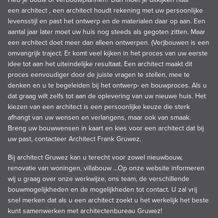
een architect , een architect houdt rekening met uw persoonlijke
levensstijl en past het ontwerp en de materialen daar op aan. Een
aantal jaar later moet uw huis nog steeds als gegoten zitten. Maar
een architect doet meer dan alleen ontwerpen. (Ver)bouwen is een
omvangrijk traject. Er komt veel kijken in het proces van uw eerste
idee tot aan het uiteindelijke resultaat. Een architect maakt dit
proces eenvoudiger door de juiste vragen te stellen, mee te
denken en u te begeleiden bij het ontwerp- en bouwproces. Als u
dat graag wilt zelfs tot aan de oplevering van uw nieuwe huis. Het
kiezen van een architect is een persoonlijke keuze die sterk
afhangt van uw wensen en verlangens, maar ook van smaak.
Breng uw bouwwensen in kaart en kies voor een architect dat bij
uw past, contacteer Architect Frank Gruwez.
Bij architect Gruwez kan u terecht voor zowel nieuwbouw,
renovatie van woningen, villabouw ...Op onze website informeren
wij u graag over onze werkwijze,
ons team
, de verschillende
bouwmogelijkheden en de mogelijkheden tot
contact
. U zal vrij
snel merken dat als u een architect zoekt u het werkelijk het beste
kunt samenwerken met architectenbureau Gruwez!