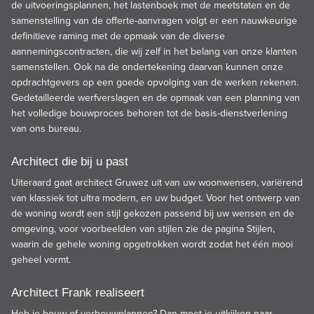
de uitvoeringsplannen, het lastenboek met de meetstaten en de
samenstelling van de offerte-aanvragen volgt er een nauwkeurige
definitieve raming met de opmaak van de diverse
aannemingscontracten, die wij zelf in het belang van onze klanten
samenstellen. Ook na de ondertekening daarvan kunnen onze
opdrachtgevers op een goede opvolging van de werken rekenen.
Gedetailleerde werfverslagen en de opmaak van een planning van
het volledige bouwproces behoren tot de basis-dienstverlening
van ons bureau.
Architect die bij u past
Uiteraard gaat
architect
Gruwez uit van uw woonwensen, variërend
van
klassiek
tot ultra
modern
, en uw budget. Voor het ontwerp van
de woning wordt een
stijl
gekozen passend bij uw wensen en de
omgeving, voor voorbeelden van stijlen zie de pagina Stijlen,
waarin de gehele woning opgetrokken wordt zodat het één mooi
geheel vormt.
Architect Frank realiseert
Heb je bouw of
verbouwplannen
? Dan moet je uitkijken naar