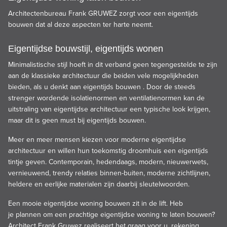
Architectenbureau
Frank GRUWEZ
zorgt voor een eigentijds
bouwen dat al deze aspecten ter harte neemt.
Eigentijdse bouwstijl, eigentijds wonen
Minimalistische
stijl hoeft in dit verband geen tegengestelde te zijn
aan de klassieke architectuur die beiden vele mogelijkheden
bieden, als u denkt aan eigentijds bouwen . Door de steeds
strenger wordende isolatienormen en ventilatienormen kan de
uitstraling van eigentijdse
architectuur
een typische look krijgen,
maar dit is geen must bij eigentijds bouwen.
Meer en meer mensen kiezen voor moderne eigentijdse
architectuur en willen hun toekomstig droomhuis een eigentijds
tintje geven. Contemporain, hedendaags, modern, nieuwerwets,
vernieuwend, trendy relaties binnen-buiten, moderne zichtlijnen,
heldere en eerlijke materialen zijn daarbij sleutelwoorden.
Een mooie eigentijdse woning bouwen zit in de lift. Heb
je plannen om een prachtige eigentijdse woning te laten bouwen?
Architect Frank Gruwez realiseert het graag voor u, rekening