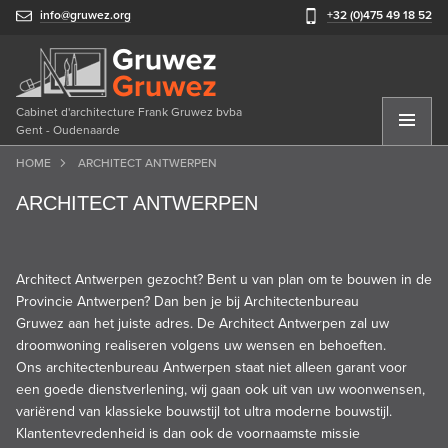
info@gruwez.org
+32 (0)475 49 18 52
Cabinet d'architecture Frank Gruwez bvba
Gent - Oudenaarde
HOME
ARCHITECT ANTWERPEN
ARCHITECT ANTWERPEN
Architect Antwerpen gezocht
? Bent u van plan om te bouwen in de
Provincie Antwerpen? Dan ben je bij
Architectenbureau
Gruwez
aan het juiste adres. De Architect Antwerpen zal uw
droomwoning realiseren volgens uw wensen en behoeften.
Ons
architectenbureau Antwerpen
staat niet alleen garant voor
een goede dienstverlening, wij gaan ook uit van uw woonwensen,
variërend van
klassieke bouwstijl
tot
ultra moderne bouwstijl
.
Klantentevredenheid is dan ook de voornaamste missie