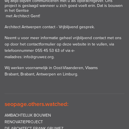
wij altijd blijven communiceren met u als opdrachtgever. Ons
project is geslaagd wanneer u zich goed voelt erin. Dat is
bouwen
in het Gentse
met Architect Gent!
Architect Antwerpen contact - Vrijblijvend gesprek.
Neemt u voor meer informatie geheel vrijblijvend contact met ons
op door het
contactformulier op deze website
in te vullen, via
telefoonnummer 055 45 53 63 of via e-
mailadres:
info@gruwez.org
.
Wij werken voornamelijk in
Oost-Vlaanderen
,
Vlaams
Brabant
,
Brabant,
Antwerpen
en
Limburg
.
seopage.others.watched:
AMBACHTELIJK BOUWEN
RENOVATIEPROJECT
DE ARCHITECT FRANK GRUWEZ