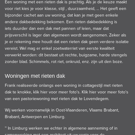
Een woning met een rieten dak is prachtig. Als je de keuze maakt
voor riet kies je voor klasse, stijl , duurzaamheid, ... Het geeft een
bijzonder cachet aan uw woning, dat kan je met geen enkele
andere
dakbedekking
bekomen. Een rieten dakbedekking is
iets
duurder
dan een dak met pannen of leien, maar dat
prijsverschil is lager dan algemeen wordt aangenomen. Zeker als
je er rekening mee houdt dat een rieten dak geen verdere isolatie
vereist. Wel mag er enkel zoetwaterriet van eerste kwaliteit
verwerkt worden: dit bestaat uit rechte, buigzame, harde stengels
zonder blad. Schimmels, rot riet, onkruid, enz. zijn uit den boze.
Woningen met rieten dak
Frank realiseerde onlangs een woning in cottagestijl met rieten
dak te knokke,
klik hier
voor meer foto's.
Klik hier
voor meer foto's
van een pastoriewoning met rieten dak te Lovendegem.
Wij werken voornamelijk in Oost-Vlaanderen, Vlaams Brabant,
Brabant, Antwerpen en Limburg.
'' In Limburg werken we echter in algemene aanneming of in
samenwerking met een architect uit uw regio voor de