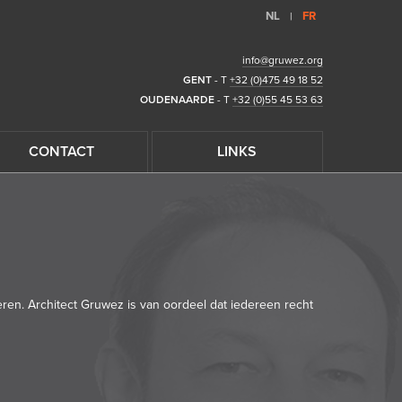
NL
FR
|
info@gruwez.org
GENT
- T
+32 (0)475 49 18 52
OUDENAARDE
- T
+32 (0)55 45 53 63
CONTACT
LINKS
n. Architect Gruwez is van oordeel dat iedereen recht