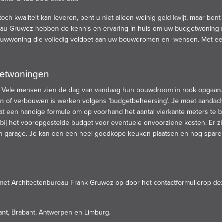
toch kwaliteit kan leveren, bent u niet alleen weinig geld kwijt, maar be
eau
Gruwez hebben de kennis en ervaring in huis om uw budgetwoning re
ouwwoning die volledig voldoet aan uw
bouwdromen
en -wensen. Met ee
getwoningen
 Vele mensen zien de dag van vandaag hun bouwdroom in rook opgaan. T
n of verbouwen is werken volgens 'budgetbeheersing'. Je moet aandach
taat een handige formule om op voorhand het aantal vierkante meters te
bij het vooropgestelde budget voor eventuele onvoorziene kosten. Er zijn
een garage. Je kan een een heel goedkope keuken plaatsen en nog sparen
t met Architectenbureau Frank Gruwez op door het
contactformulier
op de
ant, Brabant, Antwerpen en Limburg.