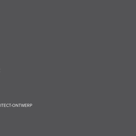
N
Z
HITECT-ONTWERP