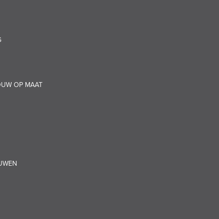
G
OUW OP MAAT
OUWEN