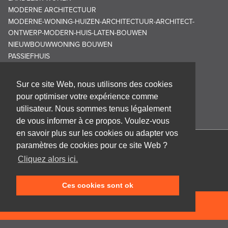
MODERNE ARCHITECTUUR
MODERNE-WONING-HUIZEN-ARCHITECTUUR-ARCHITECT-
ONTWERP-MODERN-HUIS-LATEN-BOUWEN
NIEUWBOUWWONING BOUWEN
PASSIEFHUIS
Sur ce site Web, nous utilisons des cookies
pour optimiser votre expérience comme
utilisateur. Nous sommes tenus légalement
de vous informer à ce propos. Voulez-vous
en savoir plus sur les cookies ou adapter vos
paramètres de cookies pour ce site Web ?
Cabinet d'architecture Frank GRUWEZ bvba
Cliquez alors ici.
Kattestraat 18
9700 Oudenaarde
Ces cookies sont ok
T +32 (0)55 45 53 63
info@gruwez.org
NEEM CONTACT OP
Speldenstraat 10