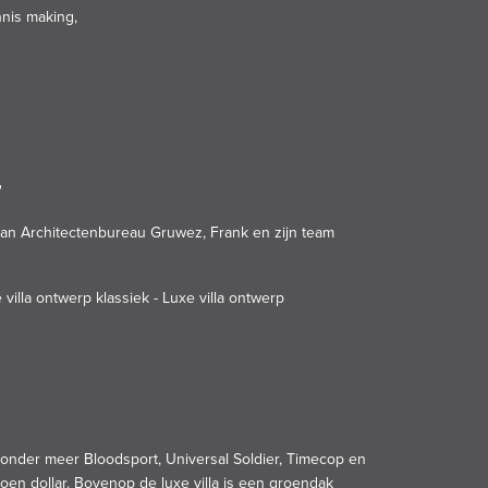
nnis making,
"
t van Architectenbureau Gruwez, Frank en zijn team
 villa ontwerp klassiek
-
Luxe villa ontwerp
n onder meer Bloodsport, Universal Soldier, Timecop en
oen dollar. Bovenop de luxe villa is een groendak