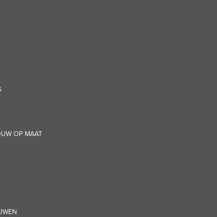
G
OUW OP MAAT
OUWEN