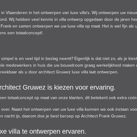
in Vlaanderen in het ontwerpen van luxe villa's. Wij ontwerpen uw nie
ond. Wij hebben veel kennis in villa ontwerp opgedaan door de jaren h
ct Frank en samen ontwerpen we uw luxe villa op maat. Het is wel fijn als
ens een totaalconcept!.
impel is en veel tijd in beslag neemt? Eigenlijk is dat niet zo, als je 
nele medewerkers in huis die uw bouwdroom graag werkelijkheid maken d
reekbaar als u door architect Gruwez luxe villa laat ontwerpen.
rchitect Gruwez is kiezen voor ervaring.
 een totaalconcept op maat van onze klanten, dit betekent ook extra coörd
over. Naast het ontwerpen van uw luxe villa kunnen we ook instaan voor 
een nacht ijs, daarom doe je best beroep op Architect Frank Gruwez.
xe villa te ontwerpen ervaren.