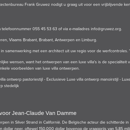
itectenbureau Frank Gruwez nodigt u graag uit voor een vrijblijvende ke
via telefoonnummer 055 45 53 63 of via e-mailadres
info@gruwez.org
.
eren, Vlaams Brabant, Brabant, Antwerpen en Limburg.
in samenwerking met een architect uit uw regio voor de werfcontroles. 
lijke wensen, want het ontwerpen van een luxe villa's is de specialitei
enkele voorbeelden van luxe villa ontwerpen.
illa ontwerp pastoriestijl
-
Exclusieve Luxe villa ontwerp manoirstijl
-
Luxe
p stedelijk
en voor Jean-Claude Van Damme
pen in Silver Strand in Californië. De Belgische acteur die schitterde i
 dollar neer, oftewel 150.000 dollar bovenop de vraagprijs van 5,85 milj