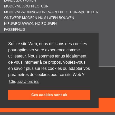
LANDELIJK WONEN
MODERNE ARCHITECTUUR
MODERNE-WONING-HUIZEN-ARCHITECTUUR-ARCHITECT-
ONTWERP-MODERN-HUIS-LATEN-BOUWEN
NIEUWBOUWWONING BOUWEN
PASSIEFHUIS
Sur ce site Web, nous utilisons des cookies
pour optimiser votre expérience comme
utilisateur. Nous sommes tenus légalement
de vous informer à ce propos. Voulez-vous
en savoir plus sur les cookies ou adapter vos
paramètres de cookies pour ce site Web ?
Cabinet d'architecture Frank GRUWEZ bvba
Cliquez alors ici.
Kattestraat 18
9700 Oudenaarde
Ces cookies sont ok
T +32 (0)55 45 53 63
info@gruwez.org
NEEM CONTACT OP
Speldenstraat 10