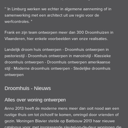
'' In Limburg werken we echter in algemene aanneming of in
samenwerking met een architect uit uw regio voor de
werfcontroles. "
Frank en zijn team ontworpen meer dan 300 Droomhuizen in
Vlaanderen, hier enkele voorbeelden van onze realisaties.
Landelijk droom huis ontwerpen
-
Droomhuis ontwerpen in
pastoriestijl
-
Droomhuis ontwerpen in manoirstijl
-
Klassieke
droomhuis ontwerpen
-
Droomhuis ontwerpen amerikaanse
stijl
-
Moderne droomhuis ontwerpen
-
Stedelijke droomhuis
ontwerpen
Droomhuis - Nieuws
Alles over woning ontwerpen
Anno 2013 heeft de moderne mens meer dan ooit nood aan een
rustige thuis om tot zichzelf te komen, omringd door vrienden of
gezin. Woningen Blavier stelde op Batibouw 2013 haar nieuwe
catalogus voor, met inspirerende sleutel-op-de-deur woningen die