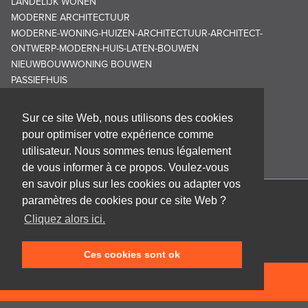
LANDELIJK WONEN
MODERNE ARCHITECTUUR
MODERNE-WONING-HUIZEN-ARCHITECTUUR-ARCHITECT-
ONTWERP-MODERN-HUIS-LATEN-BOUWEN
NIEUWBOUWWONING BOUWEN
PASSIEFHUIS
Sur ce site Web, nous utilisons des cookies
pour optimiser votre expérience comme
utilisateur. Nous sommes tenus légalement
de vous informer à ce propos. Voulez-vous
en savoir plus sur les cookies ou adapter vos
paramètres de cookies pour ce site Web ?
Cabinet d'architecture Frank GRUWEZ bvba
Cliquez alors ici.
Kattestraat 18
9700 Oudenaarde
Ces cookies sont ok
T +32 (0)55 45 53 63
info@gruwez.org
NEEM CONTACT OP
Speldenstraat 10