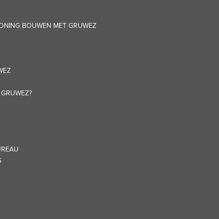
 WONING BOUWEN MET GRUWEZ
WEZ
T GRUWEZ?
UREAU
G