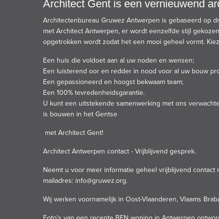
Architect Gent is een vernieuwend ar
Architectenbureau Gruwez
Antwerpen is gebaseerd op drie
met Architect Antwerpen, er wordt eenzelfde stijl gekoz
opgetrokken wordt zodat het een mooi geheel vormt. Kiez
Een huis die voldoet aan al uw noden en wensen;
Een luisterend oor en redder in nood voor al uw bouw pr
Een gepassioneerd en hoogst bekwaam team;
Een 100% tevredenheidsgarantie.
U kunt een uitstekende samenwerking met ons verwachten, 
is
bouwen in het Gentse
met Architect Gent!
Architect Antwerpen contact - Vrijblijvend gesprek.
Neemt u voor meer informatie geheel vrijblijvend contact
mailadres:
info@gruwez.org
.
Wij werken voornamelijk in
Oost-Vlaanderen
,
Vlaams Brab
Foto's van een recente BEN woning in Antwerpen ontwor