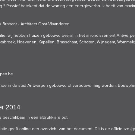
 !! Passief betekent dat de woning een energieverbruik heeft van max
ms Brabant
-
Architect Oost-Vlaanderen
atie, wij hebben huizen gebouwd overal in het arrondissement Antwerpen 
 Stabroek, Hoevenen, Kapellen, Brasschaat, Schoten, Wijnegem, Wommelg
rpen.be
n hoe in de stad Antwerpen gebouwd of verbouwd mag worden. Bouwpla
er 2014
is beschikbaar in een
afdrukklare pdf
.
ie geeft online een overzicht van het document. Dit is de officieuze (