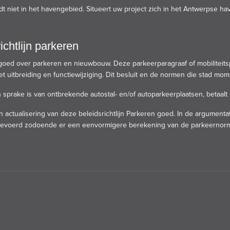
 niet in het havengebied. Situeert uw project zich in het Antwerpse h
htlijn parkeren
 goed over parkeren en nieuwbouw. Deze parkeerparagraaf of mobiliteitsp
t uitbreiding en functiewijziging. Dit besluit en de normen die stad mom
sprake is van ontbrekende autostal- en/of autoparkeerplaatsen, betaalt
n actualisering van deze beleidsrichtlijn Parkeren
goed. In de argumentat
gevoerd zodoende er een eenvormigere berekening van de parkeernorm i