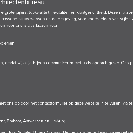
chitectenbureau
 grote pijlers: topkwaliteit, flexibiliteit en klantgerichtheid. Deze mix 
en passend bij uw wensen en de omgeving, voor voorbeelden van stijlen 
en voor ons is dus kiezen voor:
oblemen;
omdat wij altijd blijven communiceren met u als opdrachtgever. Ons pro
 met ons op door het
contactformulier op deze website
in te vullen, via 
ant
,
Brabant,
Antwerpen
en
Limburg
.
pen door Architect Frank Gruwez. Het gebouw betreft een bureaugebou