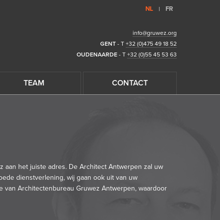
NL
FR
|
info@gruwez.org
GENT
- T
+32 (0)475 49 18 52
OUDENAARDE
- T
+32 (0)55 45 53 63
TEAM
CONTACT
ez
aan het juiste adres. De Architect Antwerpen zal uw
goede dienstverlening, wij gaan ook uit van uw
ie van
Architectenbureau Gruwez Antwerpen
, waardoor