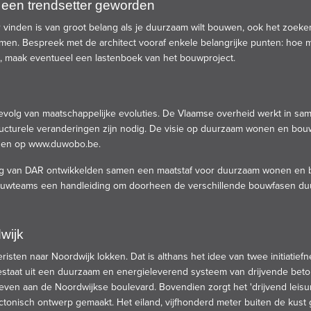
en trendsetter geworden
inden is van groot belang als je duurzaam wilt bouwen, ook het zoeken 
n. Bespreek met de architect vooraf enkele belangrijke punten: hoe moet
, maak eventueel een lastenboek van het bouwproject.
evolg van
maatschappelijke evoluties
. De Vlaamse overheid werkt in sa
tructurele veranderingen zijn nodig. De visie op duurzaam wonen en bou
nden op
www.duwobo.be.
 van DAR ontwikkelden samen een maatstaf voor duurzaam wonen en bo
ouwteams een handleiding om doorheen de verschillende bouwfasen duur
wijk
risten naar Noordwijk lokken. Dat is althans het idee van twee initiati
estaat uit een duurzaam en energieleverend systeem van drijvende beto
 geven aan de Noordwijkse boulevard. Bovendien zorgt het 'drijvend leis
ctonisch ontwerp gemaakt. Het eiland, vijfhonderd meter buiten de kust