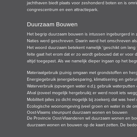
jachthaven biedt plaats voor zeshonderd boten en is omri
congrescentrum en een attractiepark.
Duurzaam Bouwen
Het begrip duurzaam bouwen is intussen ingeburgerd in zo
Naties werd geschreven. Daarin werd het omschreven als 
Het woord duurzaam betekent namelijk 'geschikt om lang te
feite gaat het erom dat er zo wordt gebouwd dat er voor
altijd toegepast. Als we namelijk dieper ingaan op het 
Materiaalgebruik (zuinig omgaan met grondstoffen en hergeb
Energiegebruik (energiebesparing, klimatisering en gebrui
Waterverbruik (opvangen water e.d.); gebruik waterputten
Afval (zoveel mogelijk hergebruik); er werd nooit iets weg
Mobiliteit (alles zo dicht mogelijk bij zoeken); dat was he
Ecologische woonomgeving (veel groen en water in de omg
Oost-Vlaams steunpunt duurzaam wonen en bouwen
De Provincie Oost-Vlaanderen wil duurzaam wonen en bouwe
duurzaam wonen en bouwen op de kaart zetten. De bedoeli