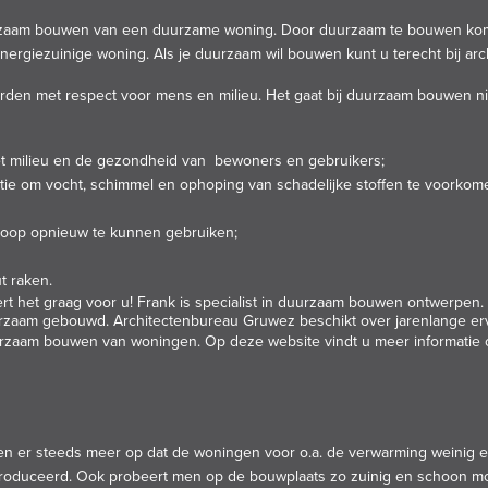
rzaam bouwen van een duurzame woning. Door
duurzaam
te bouwen
kom
nergiezuinige woning. Als je duurzaam wil bouwen kunt u terecht bij a
n met respect voor mens en milieu. Het gaat bij duurzaam bouwen nie
t milieu en de gezondheid van bewoners en gebruikers;
tie om vocht, schimmel en ophoping van schadelijke stoffen te voorkome
sloop opnieuw te kunnen gebruiken;
t raken.
ert het graag voor u! Frank is specialist in duurzaam bouwen
ontwerpen
.
zaam gebouwd. Architectenbureau Gruwez beschikt over jarenlange er
uurzaam bouwen van woningen. Op deze website vindt u meer
informatie
 er steeds meer op dat de woningen voor o.a. de verwarming weinig ene
geproduceerd. Ook probeert men op de bouwplaats zo zuinig en schoon 