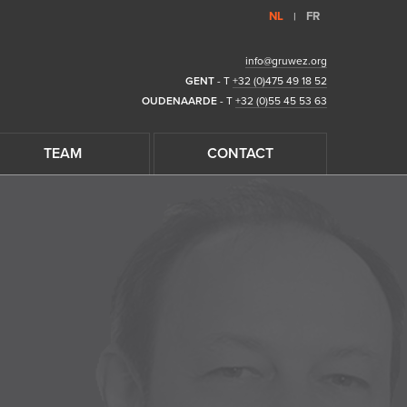
NL
FR
|
info@gruwez.org
GENT
- T
+32 (0)475 49 18 52
OUDENAARDE
- T
+32 (0)55 45 53 63
TEAM
CONTACT