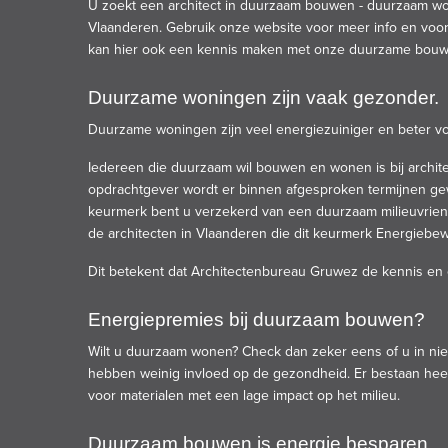
U zoekt een
architect
in duurzaam bouwen - duurzaam wo
Vlaanderen. Gebruik onze website voor meer info en vo
kan hier ook een kennis maken met onze duurzame bouws
Duurzame woningen zijn vaak gezonder.
Duurzame woningen
zijn veel energiezuiniger en beter 
Iedereen die duurzaam wil
bouwen
en wonen is bij archi
opdrachtgever wordt er binnen afgesproken termijnen ge
keurmerk bent u verzekerd van een
duurzaam
milieuvrien
de
architecten
in Vlaanderen die dit keurmerk Energiebewu
Dit betekent dat
Architectenbureau Gruwez
de kennis en 
Energiepremies bij duurzaam bouwen?
Wilt u
duurzaam wonen
? Check dan zeker eens of u in n
hebben weinig invloed op de gezondheid. Er bestaan heel
voor materialen met een lage impact op het milieu.
Duurzaam bouwen is energie besparen