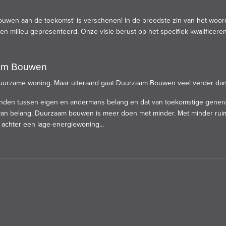
uwen aan de toekomst' is verschenen! In de breedste zin van het woord 
 milieu gepresenteerd. Onze visie berust op het specifiek kwalificeren
am Bouwen
uurzame woning. Maar uiteraard gaat Duurzaam Bouwen veel verder dan
en tussen eigen en andermans belang en dat van toekomstige generat
s van belang. Duurzaam bouwen is meer doen met minder. Met minder ruim
e achter een lage-energiewoning...