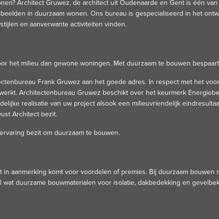
nen? Architect
Gruwez
, de architect uit Oudenaarde en Gent is één va
orbeelden in duurzaam wonen. Ons
bureau
is gespecialiseerd in het o
tijlen en
aanverwante activiteiten vinden
.
voor het milieu dan gewone woningen. Met duurzaam te bouwen bespaart
tectenbureau Frank Gruwez aan het goede adres. In respect met het voo
werkt. Architectenbureau Gruwez beschikt over het keurmerk
Energieb
delijke realisatie van uw project alsook een milieuvriendelijk eindresul
st Architect bezit.
ervaring bezit om
duurzaam
te
bouwen
.
iet in aanmerking komt voor voordelen of premies. Bij duurzaam bouwe
 wat duurzame bouwmaterialen voor isolatie, dakbedekking en gevelbekl