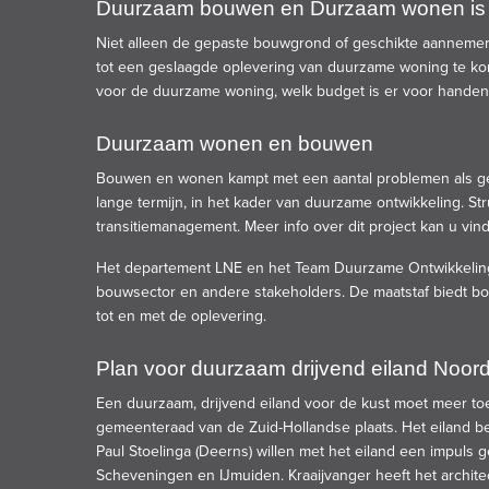
Duurzaam bouwen en Durzaam wonen is e
Niet alleen de gepaste bouwgrond of geschikte aannemer v
tot een geslaagde oplevering van duurzame woning te kome
voor de duurzame woning, welk budget is er voor handen
Duurzaam wonen en bouwen
Bouwen en wonen kampt met een aantal problemen als g
lange termijn, in het kader van duurzame ontwikkeling. S
transitiemanagement. Meer info over dit project kan u vi
Het departement LNE en het Team Duurzame Ontwikkeling
bouwsector en andere stakeholders. De maatstaf biedt b
tot en met de oplevering.
Plan voor duurzaam drijvend eiland Noord
Een duurzaam, drijvend eiland voor de kust moet meer toe
gemeenteraad van de Zuid-Hollandse plaats. Het eiland b
Paul Stoelinga (Deerns) willen met het eiland een impuls
Scheveningen en IJmuiden. Kraaijvanger heeft het archite