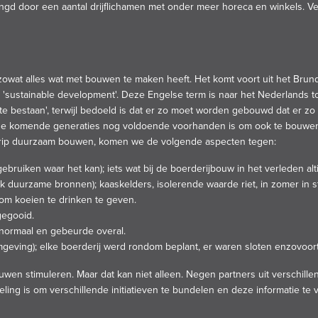
ngd door een aantal drijflichamen met onder meer horeca en winkels. Ver
wat alles wat met bouwen te maken heeft. Het komt voort uit het Brund
'sustainable development'. Deze Engelse term is naar het Nederlands to
 bestaan', terwijl bedoeld is dat er zo moet worden gebouwd dat er zo we
 de komende generaties nog voldoende voorhanden is om ook te bouwen.
begrip duurzaam bouwen, komen we de volgende aspecten tegen:
ruiken waar het kan); iets wat bij de boerderijbouw in het verleden alti
k duurzame bronnen); kaaskelders, isolerende waarde riet, in zomer in s
 om koeien te drinken te geven.
gegooid.
el normaal en gebeurde overal.
eving); elke boerderij werd rondom beplant, er waren sloten enzovoort
n stimuleren. Maar dat kan niet alleen. Negen partners uit verschillend
ng is om verschillende initiatieven te bundelen en deze informatie te