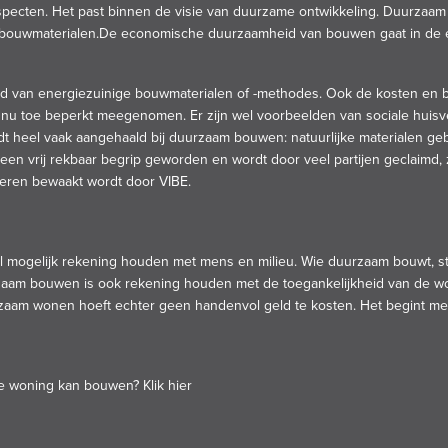
pecten. Het past binnen de visie van duurzame ontwikkeling. Duurzaam 
en bouwmaterialen.De economische duurzaamheid van bouwen gaat in de 
tijd van energiezuinige bouwmaterialen of -methodes. Ook de kosten e
 nu toe beperkt meegenomen. Er zijn wel voorbeelden van sociale huisv
heel vaak aangehaald bij duurzaam bouwen: natuurlijke materialen ge
en vrij rekbaar begrip geworden en wordt door veel partijen geclaimd, 
nderen bewaakt wordt door VIBE.
ogelijk rekening houden met mens en milieu. Wie duurzaam bouwt, stre
aam bouwen is ook rekening houden met de toegankelijkheid van de woni
aam wonen hoeft echter geen handenvol geld te kosten. Het begint me
me woning kan bouwen?
Klik hier