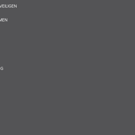
VEILIGEN
OMEN
NG
N