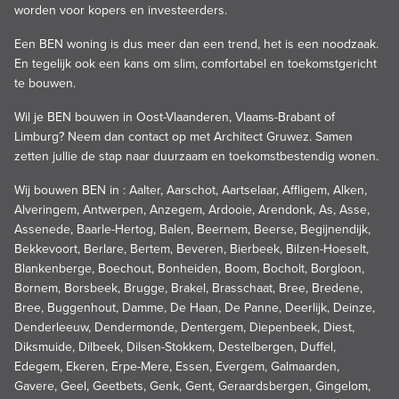
worden voor kopers en investeerders.
Een BEN woning is dus meer dan een trend, het is een noodzaak.
En tegelijk ook een kans om slim, comfortabel en toekomstgericht
te bouwen.
Wil je BEN bouwen in Oost-Vlaanderen, Vlaams-Brabant of
Limburg? Neem dan contact op met Architect Gruwez. Samen
zetten jullie de stap naar duurzaam en toekomstbestendig wonen.
Wij bouwen BEN in : Aalter, Aarschot, Aartselaar, Affligem, Alken,
Alveringem, Antwerpen, Anzegem, Ardooie, Arendonk, As, Asse,
Assenede, Baarle-Hertog, Balen, Beernem, Beerse, Begijnendijk,
Bekkevoort, Berlare, Bertem, Beveren, Bierbeek, Bilzen-Hoeselt,
Blankenberge, Boechout, Bonheiden, Boom, Bocholt, Borgloon,
Bornem, Borsbeek, Brugge, Brakel, Brasschaat, Bree, Bredene,
Bree, Buggenhout, Damme, De Haan, De Panne, Deerlijk, Deinze,
Denderleeuw, Dendermonde, Dentergem, Diepenbeek, Diest,
Diksmuide, Dilbeek, Dilsen-Stokkem, Destelbergen, Duffel,
Edegem, Ekeren, Erpe-Mere, Essen, Evergem, Galmaarden,
Gavere, Geel, Geetbets, Genk, Gent, Geraardsbergen, Gingelom,