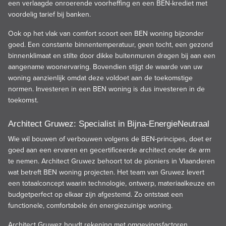
een verlaagde onroerende voorheffing en een BEN-krediet met
voordelig tarief bij banken.
Ook op het vlak van comfort scoort een BEN woning bijzonder
goed. Een constante binnentemperatuur, geen tocht, een gezond
binnenklimaat en stilte door dikke buitenmuren dragen bij aan een
aangename woonervaring. Bovendien stijgt de waarde van uw
woning aanzienlijk omdat deze voldoet aan de toekomstige
normen. Investeren in een BEN woning is dus investeren in de
toekomst.
Architect Gruwez: Specialist in Bijna-EnergieNeutraal
Wie wil bouwen of verbouwen volgens de BEN-principes, doet er
goed aan een ervaren en gecertificeerde architect onder de arm
te nemen.
Architect Gruwez
behoort tot de pioniers in Vlaanderen
wat betreft BEN woning projecten. Het team van Gruwez levert
een totaalconcept waarin technologie, ontwerp, materiaalkeuze en
budgetperfect op elkaar zijn afgestemd. Zo ontstaat een
functionele, comfortabele én energiezuinige woning.
Architect Gruwez houdt rekening met omgevingsfactoren,