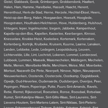
Gistel, Glabbeek, Gooik, Grimbergen, Grobbendonk, Haaltert,
Halen, Ham, Hamme, Harelbeke, Hasselt, Haacht, Herent,
Herenthout, Herk-de-Stad, Herne, Herzele, Hechtel-Eksel, Heers,
Heist-op-den-Berg, Halen, Hoegaarden, Hoeselt, Hooglede,
Hoogstraten, Houthalen-Helchteren, Hove, Huldenberg, Hulshout,
Ichtegem, Ieper, Ingelmunster, Izegem, Jabbeke, Kampenhout,
Kapelle-op-den-Bos, Kapellen, Kasterlee, Keerbergen, Kinrooi,
Knesselare, Knokke-Heist, Koekelare, Kortemark, Kortenaken,
Kortenberg, Kortrijk, Kruibeke, Kruisem, Kuurne, Laarne, Lanaken,
Landen, Lebbeke, Lede, Ledegem, Leopoldsburg, Leuven,
Lichtervelde, Lille, Lint, Lochristi, Lokeren, Lommel, Londerzeel,
Lubbeek, Lummen, Maaseik, Maasmechelen, Maldegem, Mechelen,
Melle, Menen, Merelbeke-Melle, Merchtem, Meise, Mol, Moerbeke,
Mortsel, Nazareth-De Pinte, Neerpelt, Ninove, Nijlen, Nieuwpoort,
Nieuwerkerken, Oostende, Oosterzele, Oostkamp, Opglabbeek,
Opwijk, Oud-Heverlee, Oudenaarde, Oudsbergen, Overijse, Peer,
Pepingen, Pittem, Poperinge, Putte, Puurs-Sint-Amands, Ravels,
Retie, Riemst, Rijkevorsel, Roeselare, Ronse, Roosdaal, Rotselaar,
Rumst, Sint-Katelijne-Waver, Sint-Gillis-Waas, Sint-Laureins, Sint-
Lievens-Houtem, Sint-Martens-Latem, Sint-Niklaas, Sint-Pieters-
Leeuw, Scherpenheuvel-Zichem, Schilde, Schoten, Schriek, Sint-