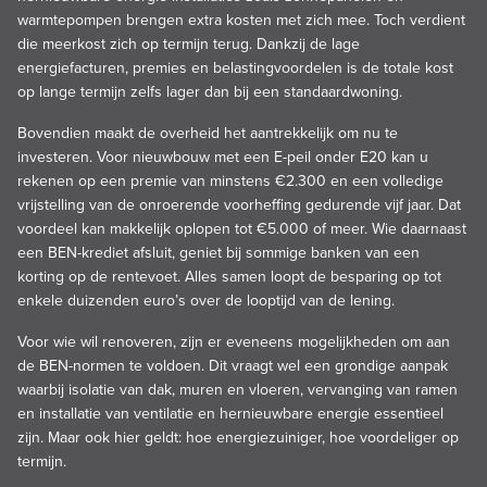
warmtepompen brengen extra kosten met zich mee. Toch verdient
die meerkost zich op termijn terug. Dankzij de lage
energiefacturen, premies en belastingvoordelen is de totale kost
op lange termijn zelfs lager dan bij een standaardwoning.
Bovendien maakt de overheid het aantrekkelijk om nu te
investeren. Voor nieuwbouw met een E-peil onder E20 kan u
rekenen op een premie van minstens €2.300 en een volledige
vrijstelling van de onroerende voorheffing gedurende vijf jaar. Dat
voordeel kan makkelijk oplopen tot €5.000 of meer. Wie daarnaast
een BEN-krediet afsluit, geniet bij sommige banken van een
korting op de rentevoet. Alles samen loopt de besparing op tot
enkele duizenden euro’s over de looptijd van de lening.
Voor wie wil renoveren, zijn er eveneens mogelijkheden om aan
de BEN-normen te voldoen. Dit vraagt wel een grondige aanpak
waarbij isolatie van dak, muren en vloeren, vervanging van ramen
en installatie van ventilatie en hernieuwbare energie essentieel
zijn. Maar ook hier geldt: hoe energiezuiniger, hoe voordeliger op
termijn.