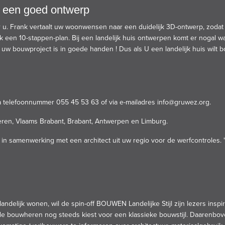
t een goed ontwerp
r u. Frank vertaalt uw woonwensen naar een duidelijk 3D-ontwerp, zoda
k een 10-stappen-plan. Bij een landelijk huis ontwerpen komt er nogal wa
 uw bouwproject is in goede handen ! Dus als U een landelijk huis wilt
via telefoonnummer 055 45 53 63 of via e-mailadres
info@gruwez.org
.
eren, Vlaams Brabant, Brabant, Antwerpen en Limburg.
in samenwerking met een architect uit uw regio voor de werfcontroles. 
landelijk wonen, wil de spin-off BOUWEN Landelijke Stijl zijn lezers insp
 bouwheren nog steeds kiest voor een klassieke bouwstijl. Daarenboven 