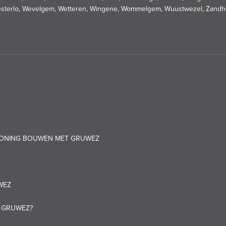
sterlo, Wevelgem, Wetteren, Wingene, Wommelgem, Wuustwezel, Zandhov
 WONING BOUWEN MET GRUWEZ
WEZ
T GRUWEZ?