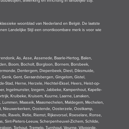
wstijlen, afwerking en inrichting in landelijke stijl.
te, klassieke woonblad van Nederland en België. De laatste
Wonen Landelijke Stijl een onontkoombare merk is voor wie
 Arendonk, As, Asse, Assenede, Baarle-Hertog, Balen,
iden, Boom, Bocholt, Borgloon, Bornem, Borsbeek,
dermonde, Dentergem, Diepenbeek, Diest, Diksmuide,
 Genk, Gent, Geraardsbergen, Gingelom, Gistel,
e-Stad, Herne, Herzele, Hechtel-Eksel, Heers, Heist-op-
er, Ingelmunster, Izegem, Jabbeke, Kampenhout, Kapelle-
trijk, Kruibeke, Kruisem, Kuurne, Laarne, Lanaken,
beek, Lummen, Maaseik, Maasmechelen, Maldegem, Mechelen,
rt, Nieuwerkerken, Oostende, Oosterzele, Oostkamp,
s, Ravels, Retie, Riemst, Rijkevorsel, Roeselare, Ronse,
laas, Sint-Pieters-Leeuw, Scherpenheuvel-Zichem, Schilde,
rgloon, Torhout, Tremelo, Turnhout, Veurne, Vilvoorde,