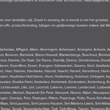
stige (ver)bouwers te informeren over architectuur, materiaalgebruik, bou
tie voor landelijke stijl. Zowel in omvang als in bereik is het het groots
 spin-offs, productbranding, bijlagen en gelijknamige boeken maken dat 
t, Aartselaar, Affligem, Alken, Alveringem, Antwerpen, Anzegem, Ardooie,
tem, Beveren, Bierbeek, Bilzen-Hoeselt, Blankenberge, Boechout, Bonhe
nhout, Damme, De Haan, De Panne, Deerlijk, Deinze, Denderleeuw, Den
Ekeren, Erpe-Mere, Essen, Evergem, Galmaarden, Gavere, Geel, Geetbets,
n, Ham, Hamme, Harelbeke, Hasselt, Haacht, Herent, Herenthout, Herk-d
aten, Houthalen-Helchteren, Hove, Huldenberg, Hulshout, Ichtegem, Iep
sselare, Knokke-Heist, Koekelare, Kortemark, Kortenaken, Kortenberg, Kor
ichtervelde, Lille, Lint, Lochristi, Lokeren, Lommel, Londerzeel, Lub
erbeke, Mortsel, Nazareth-De Pinte, Neerpelt, Ninove, Nijlen, Nieuwpoo
, Overijse, Peer, Pepingen, Pittem, Poperinge, Putte, Puurs-Sint-Amand
is-Waas, Sint-Laureins, Sint-Lievens-Houtem, Sint-Martens-Latem, Sint-Nik
, Temse, Ternat, Tessenderlo-Ham, Tielt, Tielt-Winge, Tienen, Tongeren-Bo