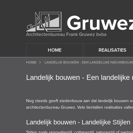
Architectenbureau Frank Gruwez bvba
HOME
REALISATIES
HOME
LANDELIJK BOUWEN - EEN LANDELIJKE NIEUWBO
Landelijk bouwen - Een landelij
Nog steeds geeft stedenbouw aan dat
landelijk bouwen
ee
architectenbureau
Gruwez
. Vele tientallen realisaties va
Landelijk bouwen - Landelijke Stijlen
Stijlen zoals
renovatiestijl
,
cottagestijl,
patoriestijl
of
pastori