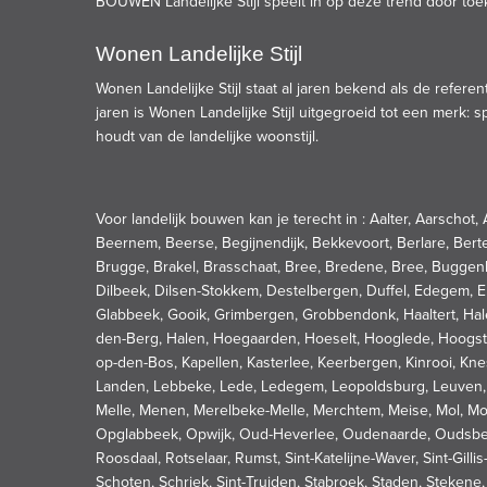
BOUWEN Landelijke Stijl speelt in op deze trend door toekom
Wonen Landelijke Stijl
Wonen Landelijke Stijl staat al jaren bekend als de referen
jaren is Wonen Landelijke Stijl uitgegroeid tot een merk:
houdt van de landelijke woonstijl.
Voor landelijk bouwen kan je terecht in : Aalter, Aarscho
Beernem, Beerse, Begijnendijk, Bekkevoort, Berlare, Ber
Brugge, Brakel, Brasschaat, Bree, Bredene, Bree, Bugge
Dilbeek, Dilsen-Stokkem, Destelbergen, Duffel, Edegem, 
Glabbeek, Gooik, Grimbergen, Grobbendonk, Haaltert, Hale
den-Berg, Halen, Hoegaarden, Hoeselt, Hooglede, Hoogstr
op-den-Bos, Kapellen, Kasterlee, Keerbergen, Kinrooi, Kne
Landen, Lebbeke, Lede, Ledegem, Leopoldsburg, Leuven, L
Melle, Menen, Merelbeke-Melle, Merchtem, Meise, Mol, Mo
Opglabbeek, Opwijk, Oud-Heverlee, Oudenaarde, Oudsbergen
Roosdaal, Rotselaar, Rumst, Sint-Katelijne-Waver, Sint-Gill
Schoten, Schriek, Sint-Truiden, Stabroek, Staden, Stekene