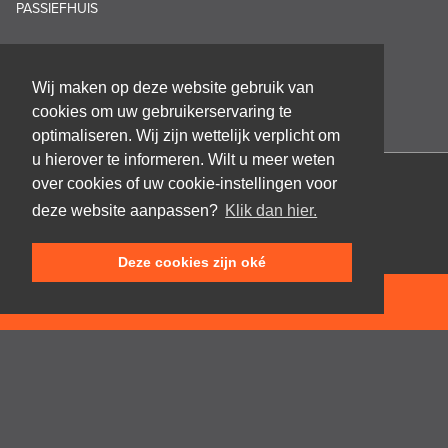
PASSIEFHUIS
Wij maken op deze website gebruik van
cookies om uw gebruikerservaring te
optimaliseren. Wij zijn wettelijk verplicht om
u hierover te informeren. Wilt u meer weten
over cookies of uw cookie-instellingen voor
Architectenbureau Frank GRUWEZ bvba
deze website aanpassen?
Klik dan hier.
Kattestraat 18
9700 Oudenaarde
Deze cookies zijn oké
T +32 (0)55 45 53 63
info@gruwez.org
NEEM CONTACT OP
Speldenstraat 10
9000 Gent
T +32 (0)475 49 18 52
Privacy disclaimer