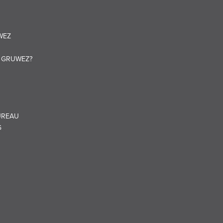
WEZ
T GRUWEZ?
UREAU
G