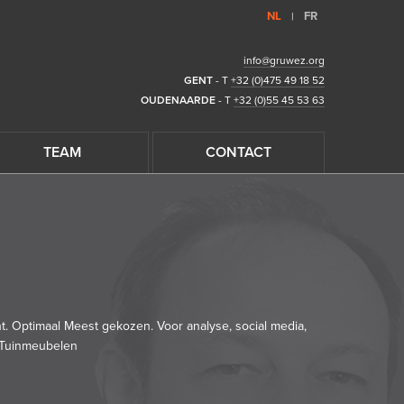
NL
FR
|
info@gruwez.org
GENT
- T
+32 (0)475 49 18 52
OUDENAARDE
- T
+32 (0)55 45 53 63
TEAM
CONTACT
t. Optimaal Meest gekozen. Voor analyse, social media,
Tuinmeubelen