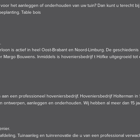
voor het aanleggen of onderhouden van uw tuin? Dan kunt u terecht bij
beplanting.
Table bois
.
erloon is actief in heel Oost-Brabant en Noord-Limburg. De geschiedenis v
er Margo Bouwens. Inmiddels is hoveniersbedrijf t Höfke uitgegroeid to
n aan een professioneel hoveniersbedrijf. Hoveniersbedrijf Holterman in
an ontwerpen, aanleggen en onderhouden. Wij hebben al meer dan 15 jaa
nier.
fdeling. Tuinaanleg en tuinrenovatie die u van een professional verwacht