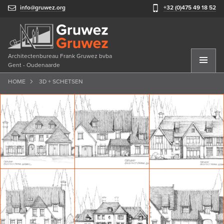
info@gruwez.org
+32 (0)475 49 18 52
Architectenbureau Frank Gruwez bvba
Gent - Oudenaarde
HOME
3D + SCHETSEN