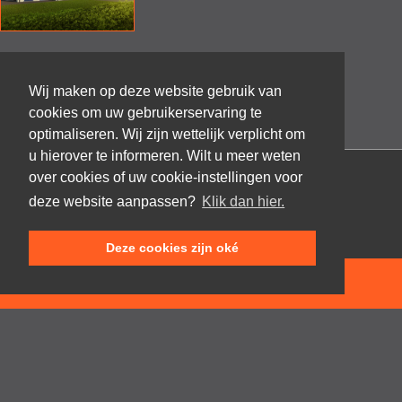
Wij maken op deze website gebruik van
cookies om uw gebruikerservaring te
optimaliseren. Wij zijn wettelijk verplicht om
u hierover te informeren. Wilt u meer weten
over cookies of uw cookie-instellingen voor
Architectenbureau Frank GRUWEZ bvba
deze website aanpassen?
Klik dan hier.
Kattestraat 18
9700 Oudenaarde
Deze cookies zijn oké
T +32 (0)55 45 53 63
info@gruwez.org
NEEM CONTACT OP
Speldenstraat 10
9000 Gent
T +32 (0)475 49 18 52
Privacy disclaimer