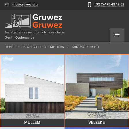
info@gruwez.org
+32 (0)475 49 18 52
Architectenbureau Frank Gruwez bvba
Gent - Oudenaarde
HOME
REALISATIES
MODERN
MINIMALISTISCH
MULLEM
VELZEKE