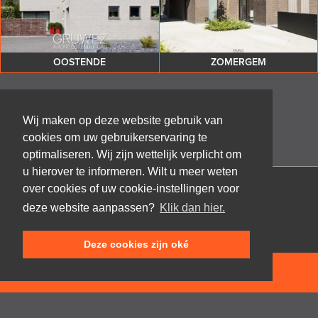
OOSTENDE
ZOMERGEM
Wij maken op deze website gebruik van
cookies om uw gebruikerservaring te
optimaliseren. Wij zijn wettelijk verplicht om
u hierover te informeren. Wilt u meer weten
over cookies of uw cookie-instellingen voor
Architectenbureau Frank GRUWEZ bvba
deze website aanpassen?
Klik dan hier.
Kattestraat 18
9700 Oudenaarde
Deze cookies zijn oké
T +32 (0)55 45 53 63
info@gruwez.org
NEEM CONTACT OP
Speldenstraat 10
9000 Gent
T +32 (0)475 49 18 52