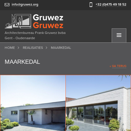
info@gruwez.org
+32 (0)475 49 18 52
Architectenbureau Frank Gruwez bvba
Gent - Oudenaarde
HOME
REALISATIES
MAARKEDAL
MAARKEDAL
«
GA TERUG