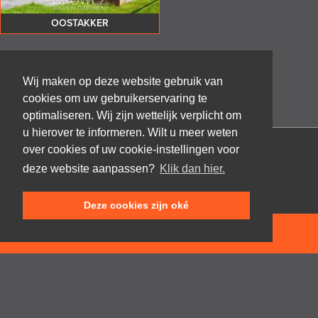
OOSTAKKER
Wij maken op deze website gebruik van
cookies om uw gebruikerservaring te
optimaliseren. Wij zijn wettelijk verplicht om
u hierover te informeren. Wilt u meer weten
over cookies of uw cookie-instellingen voor
Architectenbureau Frank GRUWEZ bvba
deze website aanpassen?
Klik dan hier.
Kattestraat 18
9700 Oudenaarde
Deze cookies zijn oké
T +32 (0)55 45 53 63
info@gruwez.org
NEEM CONTACT OP
Speldenstraat 10
9000 Gent
T +32 (0)475 49 18 52
Privacy disclaimer