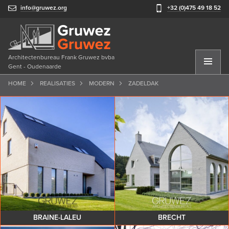
info@gruwez.org
+32 (0)475 49 18 52
Architectenbureau Frank Gruwez bvba
Gent - Oudenaarde
HOME
REALISATIES
MODERN
ZADELDAK
BRAINE-LALEU
BRECHT