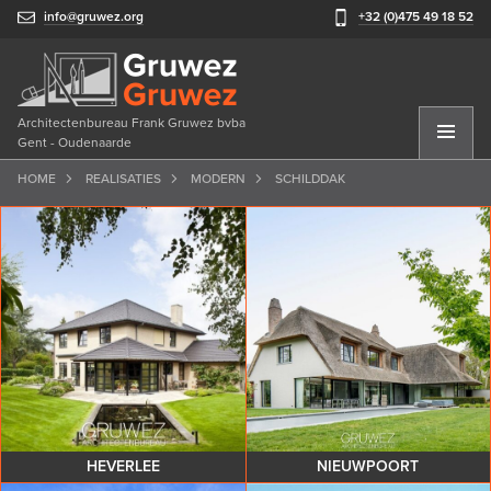
info@gruwez.org
+32 (0)475 49 18 52
Architectenbureau Frank Gruwez bvba
Gent - Oudenaarde
HOME
REALISATIES
MODERN
SCHILDDAK
HEVERLEE
NIEUWPOORT