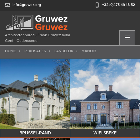
info@gruwez.org
+32 (0)475 49 18 52
Architectenbureau Frank Gruwez bvba
Gent - Oudenaarde
HOME
REALISATIES
LANDELIJK
MANOIR
BRUSSEL-RAND
WIELSBEKE