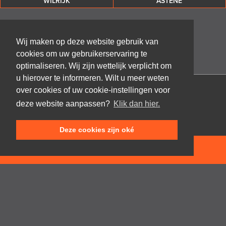
WILRIJK
ASTENE
Wij maken op deze website gebruik van
cookies om uw gebruikerservaring te
optimaliseren. Wij zijn wettelijk verplicht om
u hierover te informeren. Wilt u meer weten
over cookies of uw cookie-instellingen voor
Architectenbureau Frank GRUWEZ bvba
deze website aanpassen?
Klik dan hier.
Kattestraat 18
9700 Oudenaarde
Deze cookies zijn oké
T +32 (0)55 45 53 63
info@gruwez.org
NEEM CONTACT OP
Speldenstraat 10
9000 Gent
T +32 (0)475 49 18 52
Privacy disclaimer