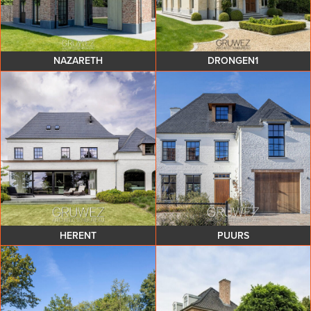
NAZARETH
DRONGEN1
HERENT
PUURS