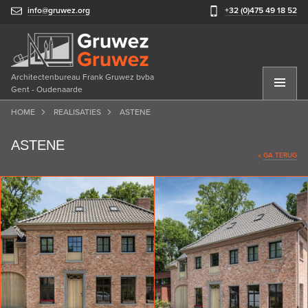
info@gruwez.org
+32 (0)475 49 18 52
Architectenbureau Frank Gruwez bvba
Gent - Oudenaarde
HOME
REALISATIES
ASTENE
ASTENE
«
GA TERUG