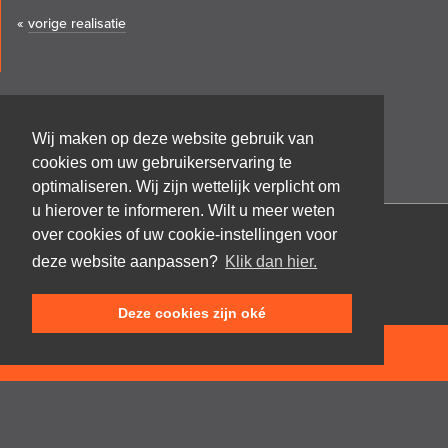
«
vorige realisatie
Wij maken op deze website gebruik van
cookies om uw gebruikerservaring te
optimaliseren. Wij zijn wettelijk verplicht om
u hierover te informeren. Wilt u meer weten
over cookies of uw cookie-instellingen voor
Architectenbureau Frank GRUWEZ bvba
deze website aanpassen?
Klik dan hier.
Kattestraat 18
9700 Oudenaarde
Deze cookies zijn oké
T +32 (0)55 45 53 63
info@gruwez.org
NEEM CONTACT OP
Speldenstraat 10
9000 Gent
T +32 (0)475 49 18 52
Privacy disclaimer