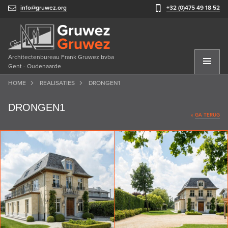
info@gruwez.org
+32 (0)475 49 18 52
Architectenbureau Frank Gruwez bvba
Gent - Oudenaarde
HOME
REALISATIES
DRONGEN1
DRONGEN1
«
GA TERUG