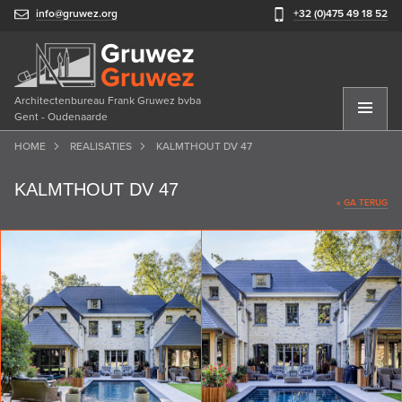
info@gruwez.org
+32 (0)475 49 18 52
Architectenbureau Frank Gruwez bvba
Gent - Oudenaarde
HOME
REALISATIES
KALMTHOUT DV 47
KALMTHOUT DV 47
«
GA TERUG