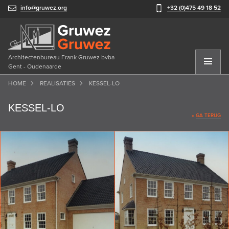
info@gruwez.org
+32 (0)475 49 18 52
Architectenbureau Frank Gruwez bvba
Gent - Oudenaarde
HOME
REALISATIES
KESSEL-LO
KESSEL-LO
«
GA TERUG