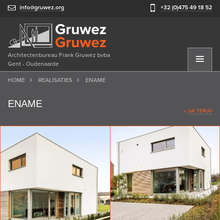
info@gruwez.org
+32 (0)475 49 18 52
Architectenbureau Frank Gruwez bvba
Gent - Oudenaarde
HOME
REALISATIES
ENAME
ENAME
«
GA TERUG