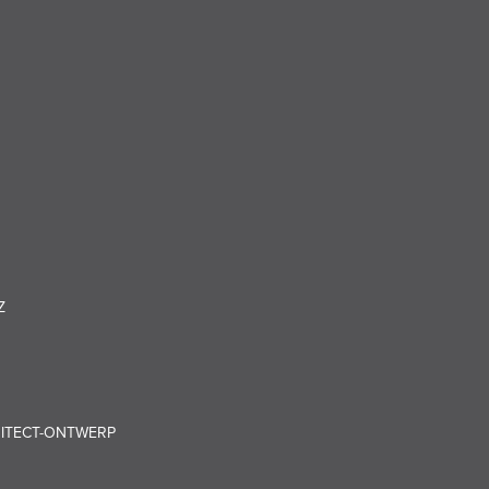
N
Z
HITECT-ONTWERP