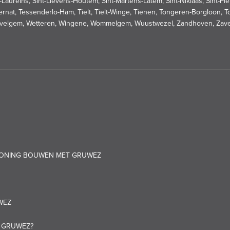
int-Laureins, Sint-Lievens-Houtem, Sint-Martens-Latem, Sint-Niklaas, Sint
ernat, Tessenderlo-Ham, Tielt, Tielt-Winge, Tienen, Tongeren-Borgloon, T
velgem, Wetteren, Wingene, Wommelgem, Wuustwezel, Zandhoven, Zaven
 WONING BOUWEN MET GRUWEZ
WEZ
T GRUWEZ?