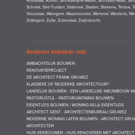
Rotselaar, Rumst, Sint-Katelijne-Waver, Sint-Gillis-Waas, S
Schriek, Sint-Truiden, Stabroek, Staden, Stekene, Temse, T
Vosselaar, Waregem, Waasmunster, Wemmel, Westerlo, We
Zottegem, Zulte, Zutendaal, Zwijndrecht.
Anderen bekeken ook:
AMBACHTELIJK BOUWEN
RENOVATIEPROJECT
DE ARCHITECT FRANK GRUWEZ
KLASSIEKE OF MODERNE ARCHITECTUUR?
LANDELIJK BOUWEN - EEN LANDELIJKE NIEUWBOUW
PASTORIJSTIJL - PASTORIJWONING BOUWEN
EIGENTIJDS BOUWEN | WONING-VILLA EIGENTIJDS
ARCHITECT GENT - ARCHITECTENBUREAU GRUWEZ
MODERNE WONING LATEN BOUWEN - ARCHITECT GRU
ARCHITECTEN
HUIS VERBOUWEN - HUIS RENOVEREN MET ARCHITEC