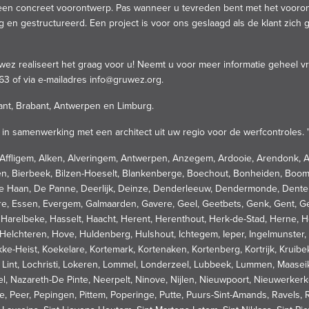
n een concreet voorontwerp. Pas wanneer u tevreden bent met het vooront
g en gestructureerd. Een project is voor ons geslaagd als de klant zich
z realiseert het graag voor u! Neemt u voor meer informatie geheel vri
63 of via e-mailadres
info@gruwez.org
.
ant, Brabant, Antwerpen en Limburg.
in samenwerking met een architect uit uw regio voor de werfcontroles. 
r, Affligem, Alken, Alveringem, Antwerpen, Anzegem, Ardooie, Arendonk, 
ren, Bierbeek, Bilzen-Hoeselt, Blankenberge, Boechout, Bonheiden, Boom
 Haan, De Panne, Deerlijk, Deinze, Denderleeuw, Dendermonde, Denterg
e, Essen, Evergem, Galmaarden, Gavere, Geel, Geetbets, Genk, Gent, Ge
relbeke, Hasselt, Haacht, Herent, Herenthout, Herk-de-Stad, Herne, He
elchteren, Hove, Huldenberg, Hulshout, Ichtegem, Ieper, Ingelmunster
kke-Heist, Koekelare, Kortemark, Kortenaken, Kortenberg, Kortrijk, Krui
e, Lint, Lochristi, Lokeren, Lommel, Londerzeel, Lubbeek, Lummen, Maas
l, Nazareth-De Pinte, Neerpelt, Ninove, Nijlen, Nieuwpoort, Nieuwerke
Peer, Pepingen, Pittem, Poperinge, Putte, Puurs-Sint-Amands, Ravels, Re