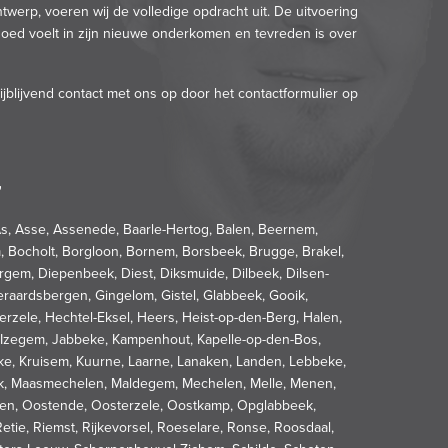
werp, voeren wij de volledige opdracht uit. De uitvoering
 goed voelt in zijn nieuwe onderkomen en tevreden is over
jblijvend contact met ons op door het contactformulier op
"
As, Asse, Assenede, Baarle-Hertog, Balen, Beernem,
, Bocholt, Borgloon, Bornem, Borsbeek, Brugge, Brakel,
em, Diepenbeek, Diest, Diksmuide, Dilbeek, Dilsen-
raardsbergen, Gingelom, Gistel, Glabbeek, Gooik,
rzele, Hechtel-Eksel, Heers, Heist-op-den-Berg, Halen,
, Izegem, Jabbeke, Kampenhout, Kapelle-op-den-Bos,
beke, Kruisem, Kuurne, Laarne, Lanaken, Landen, Lebbeke,
eik, Maasmechelen, Maldegem, Mechelen, Melle, Menen,
rken, Oostende, Oosterzele, Oostkamp, Opglabbeek,
tie, Riemst, Rijkevorsel, Roeselare, Ronse, Roosdaal,