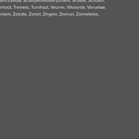
-Pieters-Leeuw, Scherpenheuvel-Zichem, Schilde, Schoten,
orhout, Tremelo, Turnhout, Veurne, Vilvoorde, Vorselaar,
tem, Zelzate, Zemst, Zingem, Zoersel, Zonnebeke,