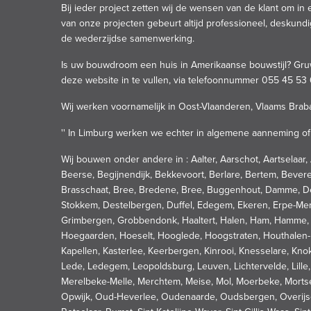
Bij ieder project zetten wij de wensen van de klant om i
van onze projecten gebeurt altijd professioneel, deskundi
de wederzijdse samenwerking.
Is uw bouwdroom een huis in Amerikaanse bouwstijl? Gruwe
deze website in te vullen, via telefoonnummer 055 45 53 
Wij werken voornamelijk in Oost-Vlaanderen, Vlaams Brab
'' In Limburg werken we echter in algemene aanneming of 
Wij bouwen onder andere in : Aalter, Aarschot, Aartselaa
Beerse, Begijnendijk, Bekkevoort, Berlare, Bertem, Beve
Brasschaat, Bree, Bredene, Bree, Buggenhout, Damme, De
Stokkem, Destelbergen, Duffel, Edegem, Ekeren, Erpe-Mer
Grimbergen, Grobbendonk, Haaltert, Halen, Ham, Hamme, Ha
Hoegaarden, Hoeselt, Hooglede, Hoogstraten, Houthalen-H
Kapellen, Kasterlee, Keerbergen, Kinrooi, Knesselare, Kno
Lede, Ledegem, Leopoldsburg, Leuven, Lichtervelde, Lill
Merelbeke-Melle, Merchtem, Meise, Mol, Moerbeke, Mortse
Opwijk, Oud-Heverlee, Oudenaarde, Oudsbergen, Overijse, 