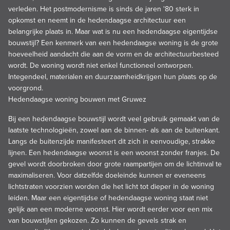
verleden. Het postmodernisme is sinds de jaren '80 sterk in
opkomst en neemt in de hedendaagse architectuur een
belangrijke plaats in. Maar wat is nu een hedendaagse eigentijdse
bouwstijl? Een kenmerk van een hedendaagse woning is de grote
hoeveelheid aandacht die aan de vorm en de
architectuur
besteed
wordt. De woning wordt niet enkel functioneel ontworpen.
Integendeel, materialen en
duurzaamheid
krijgen hun plaats op de
voorgrond.
Hedendaagse woning bouwen met Gruwez
Bij een hedendaagse bouwstijl wordt veel gebruik gemaakt van de
laatste technologieën, zowel aan de binnen- als aan de buitenkant.
Langs de buitenzijde manifesteert dit zich in eenvoudige, strakke
lijnen. Een hedendaagse woonst is een woonst zonder franjes. De
gevel wordt doorbroken door grote raampartijen om de lichtinval te
maximaliseren. Voor datzelfde doeleinde kunnen er eveneens
lichtstraten voorzien worden die het licht tot dieper in de woning
leiden. Maar een eigentijdse of hedendaagse woning staat niet
gelijk aan een moderne woonst. Hier wordt eerder voor een mix
van bouwstijlen gekozen. Zo kunnen de gevels strak en