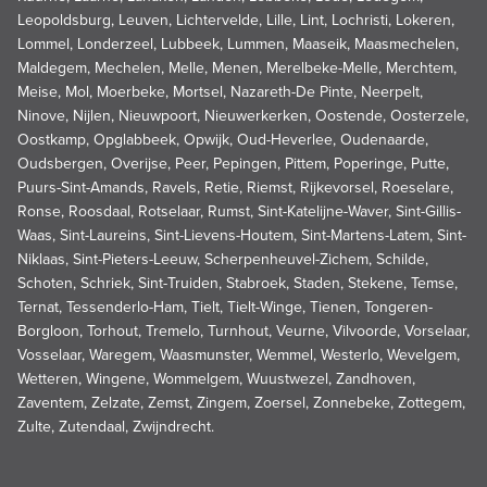
Leopoldsburg, Leuven, Lichtervelde, Lille, Lint, Lochristi, Lokeren,
Lommel, Londerzeel, Lubbeek, Lummen, Maaseik, Maasmechelen,
Maldegem, Mechelen, Melle, Menen, Merelbeke-Melle, Merchtem,
Meise, Mol, Moerbeke, Mortsel, Nazareth-De Pinte, Neerpelt,
Ninove, Nijlen, Nieuwpoort, Nieuwerkerken, Oostende, Oosterzele,
Oostkamp, Opglabbeek, Opwijk, Oud-Heverlee, Oudenaarde,
Oudsbergen, Overijse, Peer, Pepingen, Pittem, Poperinge, Putte,
Puurs-Sint-Amands, Ravels, Retie, Riemst, Rijkevorsel, Roeselare,
Ronse, Roosdaal, Rotselaar, Rumst, Sint-Katelijne-Waver, Sint-Gillis-
Waas, Sint-Laureins, Sint-Lievens-Houtem, Sint-Martens-Latem, Sint-
Niklaas, Sint-Pieters-Leeuw, Scherpenheuvel-Zichem, Schilde,
Schoten, Schriek, Sint-Truiden, Stabroek, Staden, Stekene, Temse,
Ternat, Tessenderlo-Ham, Tielt, Tielt-Winge, Tienen, Tongeren-
Borgloon, Torhout, Tremelo, Turnhout, Veurne, Vilvoorde, Vorselaar,
Vosselaar, Waregem, Waasmunster, Wemmel, Westerlo, Wevelgem,
Wetteren, Wingene, Wommelgem, Wuustwezel, Zandhoven,
Zaventem, Zelzate, Zemst, Zingem, Zoersel, Zonnebeke, Zottegem,
Zulte, Zutendaal, Zwijndrecht.