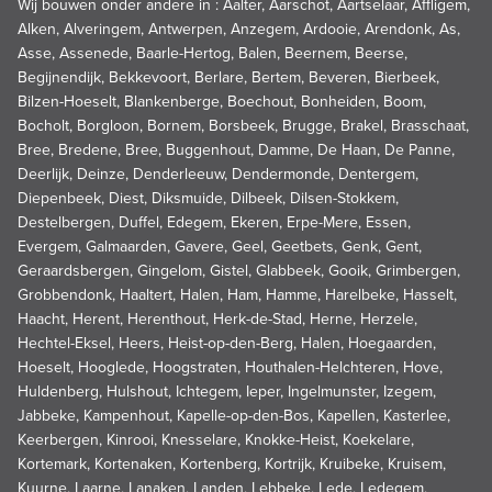
Wij bouwen onder andere in : Aalter, Aarschot, Aartselaar, Affligem,
Alken, Alveringem, Antwerpen, Anzegem, Ardooie, Arendonk, As,
Asse, Assenede, Baarle-Hertog, Balen, Beernem, Beerse,
Begijnendijk, Bekkevoort, Berlare, Bertem, Beveren, Bierbeek,
Bilzen-Hoeselt, Blankenberge, Boechout, Bonheiden, Boom,
Bocholt, Borgloon, Bornem, Borsbeek, Brugge, Brakel, Brasschaat,
Bree, Bredene, Bree, Buggenhout, Damme, De Haan, De Panne,
Deerlijk, Deinze, Denderleeuw, Dendermonde, Dentergem,
Diepenbeek, Diest, Diksmuide, Dilbeek, Dilsen-Stokkem,
Destelbergen, Duffel, Edegem, Ekeren, Erpe-Mere, Essen,
Evergem, Galmaarden, Gavere, Geel, Geetbets, Genk, Gent,
Geraardsbergen, Gingelom, Gistel, Glabbeek, Gooik, Grimbergen,
Grobbendonk, Haaltert, Halen, Ham, Hamme, Harelbeke, Hasselt,
Haacht, Herent, Herenthout, Herk-de-Stad, Herne, Herzele,
Hechtel-Eksel, Heers, Heist-op-den-Berg, Halen, Hoegaarden,
Hoeselt, Hooglede, Hoogstraten, Houthalen-Helchteren, Hove,
Huldenberg, Hulshout, Ichtegem, Ieper, Ingelmunster, Izegem,
Jabbeke, Kampenhout, Kapelle-op-den-Bos, Kapellen, Kasterlee,
Keerbergen, Kinrooi, Knesselare, Knokke-Heist, Koekelare,
Kortemark, Kortenaken, Kortenberg, Kortrijk, Kruibeke, Kruisem,
Kuurne, Laarne, Lanaken, Landen, Lebbeke, Lede, Ledegem,