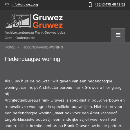
info@gruwez.org
+32 (0)475 49 18 52
Architectenbureau Frank Gruwez bvba
Gent - Oudenaarde
HOME
HEDENDAAGSE WONING
Hedendaagse woning
Als u uw huis de bouwstijl wilt geven van een hedendaagse
woning , dan helpt Architectenbureau Frank Gruwez u hier graag
bij.
Architectenbureau Frank Gruwez is specialist in bouw,
verbouw
en
renovatie
van woningen in specifieke bouwstijlen. Niet alleen voor
een hedendaagse woning , maar ook voor een
Amerikaanse
of
Engels-klassieke bouwstijl, een
landelijke stijl
of weer een heel
andere stijl is Architectenbureau Frank Gruwez uw beste partner.