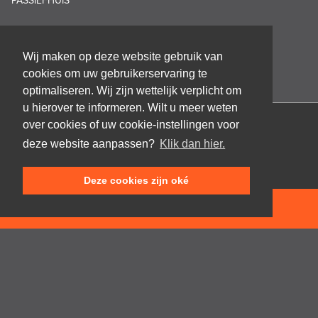
PASSIEFHUIS
Wij maken op deze website gebruik van
cookies om uw gebruikerservaring te
optimaliseren. Wij zijn wettelijk verplicht om
u hierover te informeren. Wilt u meer weten
over cookies of uw cookie-instellingen voor
Architectenbureau Frank GRUWEZ bvba
deze website aanpassen?
Klik dan hier.
Kattestraat 18
9700 Oudenaarde
Deze cookies zijn oké
T +32 (0)55 45 53 63
info@gruwez.org
NEEM CONTACT OP
Speldenstraat 10
9000 Gent
T +32 (0)475 49 18 52
Privacy disclaimer