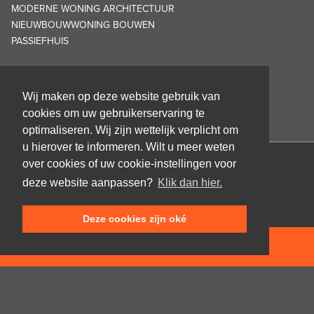
MODERNE WONING ARCHITECTUUR
NIEUWBOUWWONING BOUWEN
PASSIEFHUIS
Wij maken op deze website gebruik van
cookies om uw gebruikerservaring te
optimaliseren. Wij zijn wettelijk verplicht om
u hierover te informeren. Wilt u meer weten
over cookies of uw cookie-instellingen voor
Architectenbureau Frank GRUWEZ bvba
deze website aanpassen?
Klik dan hier.
Kattestraat 18
9700 Oudenaarde
Deze cookies zijn oké
T +32 (0)55 45 53 63
info@gruwez.org
NEEM CONTACT OP
Speldenstraat 10
9000 Gent
T +32 (0)475 49 18 52
Privacy disclaimer