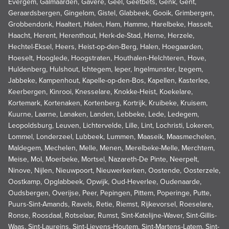
Evergem, Galmaarden, Gavere, Geel, Geetbets, Genk, Gent,
Geraardsbergen, Gingelom, Gistel, Glabbeek, Gooik, Grimbergen,
Grobbendonk, Haaltert, Halen, Ham, Hamme, Harelbeke, Hasselt,
Haacht, Herent, Herenthout, Herk-de-Stad, Herne, Herzele,
Hechtel-Eksel, Heers, Heist-op-den-Berg, Halen, Hoegaarden,
Hoeselt, Hooglede, Hoogstraten, Houthalen-Helchteren, Hove,
Huldenberg, Hulshout, Ichtegem, Ieper, Ingelmunster, Izegem,
Jabbeke, Kampenhout, Kapelle-op-den-Bos, Kapellen, Kasterlee,
Keerbergen, Kinrooi, Knesselare, Knokke-Heist, Koekelare,
Kortemark, Kortenaken, Kortenberg, Kortrijk, Kruibeke, Kruisem,
Kuurne, Laarne, Lanaken, Landen, Lebbeke, Lede, Ledegem,
Leopoldsburg, Leuven, Lichtervelde, Lille, Lint, Lochristi, Lokeren,
Lommel, Londerzeel, Lubbeek, Lummen, Maaseik, Maasmechelen,
Maldegem, Mechelen, Melle, Menen, Merelbeke-Melle, Merchtem,
Meise, Mol, Moerbeke, Mortsel, Nazareth-De Pinte, Neerpelt,
Ninove, Nijlen, Nieuwpoort, Nieuwerkerken, Oostende, Oosterzele,
Oostkamp, Opglabbeek, Opwijk, Oud-Heverlee, Oudenaarde,
Oudsbergen, Overijse, Peer, Pepingen, Pittem, Poperinge, Putte,
Puurs-Sint-Amands, Ravels, Retie, Riemst, Rijkevorsel, Roeselare,
Ronse, Roosdaal, Rotselaar, Rumst, Sint-Katelijne-Waver, Sint-Gillis-
Waas, Sint-Laureins, Sint-Lievens-Houtem, Sint-Martens-Latem, Sint-