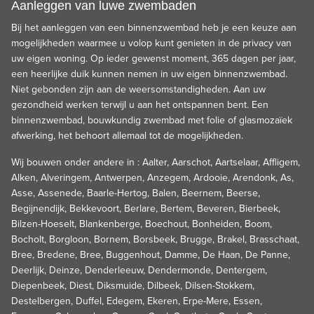
Aanleggen van luwe zwembaden
Bij het aanleggen van een binnenzwembad heb je een keuze aan
mogelijkheden waarmee u volop kunt genieten in de privacy van
uw eigen woning. Op ieder gewenst moment, 365 dagen per jaar,
een heerlijke duik kunnen nemen in uw eigen binnenzwembad.
Niet gebonden zijn aan de weersomstandigheden. Aan uw
gezondheid werken terwijl u aan het ontspannen bent. Een
binnenzwembad, bouwkundig zwembad met folie of glasmozaïek
afwerking, het behoort allemaal tot de mogelijkheden.
Wij bouwen onder andere in : Aalter, Aarschot, Aartselaar, Affligem,
Alken, Alveringem, Antwerpen, Anzegem, Ardooie, Arendonk, As,
Asse, Assenede, Baarle-Hertog, Balen, Beernem, Beerse,
Begijnendijk, Bekkevoort, Berlare, Bertem, Beveren, Bierbeek,
Bilzen-Hoeselt, Blankenberge, Boechout, Bonheiden, Boom,
Bocholt, Borgloon, Bornem, Borsbeek, Brugge, Brakel, Brasschaat,
Bree, Bredene, Bree, Buggenhout, Damme, De Haan, De Panne,
Deerlijk, Deinze, Denderleeuw, Dendermonde, Dentergem,
Diepenbeek, Diest, Diksmuide, Dilbeek, Dilsen-Stokkem,
Destelbergen, Duffel, Edegem, Ekeren, Erpe-Mere, Essen,