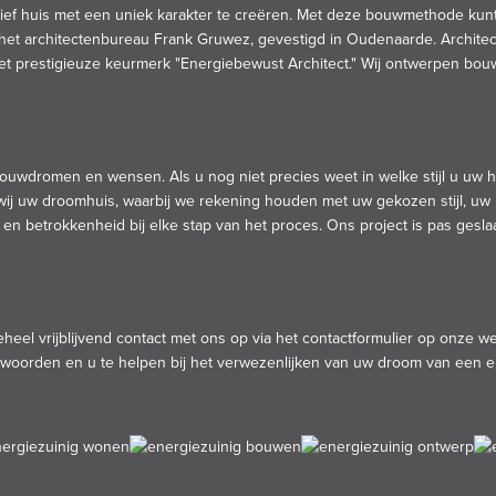
ief huis met een uniek karakter te creëren. Met deze bouwmethode kun
 het architectenbureau Frank Gruwez, gevestigd in Oudenaarde. Archite
t prestigieuze keurmerk "Energiebewust Architect." Wij ontwerpen bo
bouwdromen en wensen. Als u nog niet precies weet in welke stijl u uw h
j uw droomhuis, waarbij we rekening houden met uw gekozen stijl, uw
etrokkenheid bij elke stap van het proces. Ons project is pas geslaagd 
l vrijblijvend contact met ons op via het contactformulier op onze webs
antwoorden en u te helpen bij het verwezenlijken van uw droom van een 