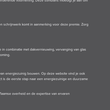
nroerende voorheffing. Deze stimulans moedigt je aan om
n schrijnwerk komt in aanmerking voor deze premie. Zorg
e in combinatie met dakvernieuwing, vervanging van glas
koming.
d van energiezuinig bouwen. Op deze website vind je ook
ect is de eerste stap naar een energiezuinige en duurzame
 Vlaamse overheid en de expertise van ervaren