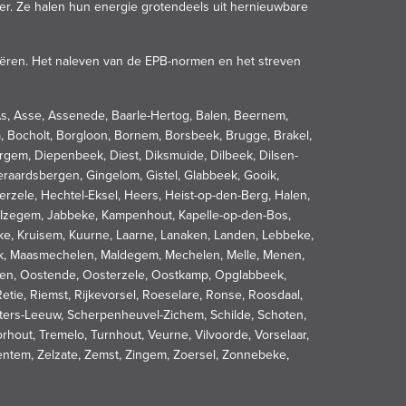
ter. Ze halen hun energie grotendeels uit hernieuwbare
eëren. Het naleven van de EPB-normen en het streven
As, Asse, Assenede, Baarle-Hertog, Balen, Beernem,
, Bocholt, Borgloon, Bornem, Borsbeek, Brugge, Brakel,
em, Diepenbeek, Diest, Diksmuide, Dilbeek, Dilsen-
raardsbergen, Gingelom, Gistel, Glabbeek, Gooik,
rzele, Hechtel-Eksel, Heers, Heist-op-den-Berg, Halen,
, Izegem, Jabbeke, Kampenhout, Kapelle-op-den-Bos,
beke, Kruisem, Kuurne, Laarne, Lanaken, Landen, Lebbeke,
eik, Maasmechelen, Maldegem, Mechelen, Melle, Menen,
rken, Oostende, Oosterzele, Oostkamp, Opglabbeek,
tie, Riemst, Rijkevorsel, Roeselare, Ronse, Roosdaal,
-Pieters-Leeuw, Scherpenheuvel-Zichem, Schilde, Schoten,
orhout, Tremelo, Turnhout, Veurne, Vilvoorde, Vorselaar,
tem, Zelzate, Zemst, Zingem, Zoersel, Zonnebeke,