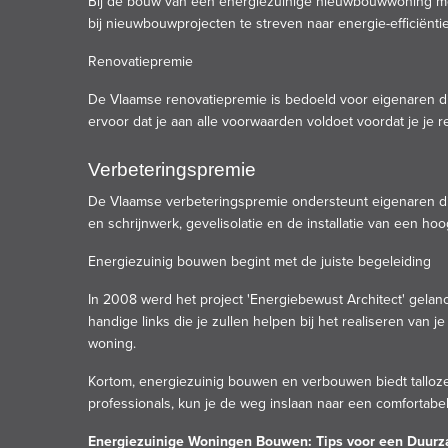
Bij de bouw van een energiezuinige nieuwbouwwoning met
bij nieuwbouwprojecten te streven naar energie-efficiëntie
Renovatiepremie
De Vlaamse renovatiepremie is bedoeld voor eigenaren d
ervoor dat je aan alle voorwaarden voldoet voordat je je re
Verbeteringspremie
De Vlaamse verbeteringspremie ondersteunt eigenaren die 
en schrijnwerk, gevelisolatie en de installatie van een
Energiezuinig bouwen begint met de juiste begeleiding
In 2008 werd het project 'Energiebewust Architect' gelanc
handige links die je zullen helpen bij het realiseren van
woning.
Kortom, energiezuinig bouwen en verbouwen biedt talloze 
professionals, kun je de weg inslaan naar een comfortab
Energiezuinige Woningen Bouwen: Tips voor een Duur