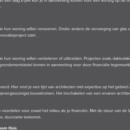
 een laag E-peil kun je in aanmerking komen voor een korting op de o
.
ie hun woning willen renoveren. Onder andere de vervanging van glas e
novatieproject start.
hun woning willen verbeteren of uitbreiden. Projecten zoals dakisolati
 hoogrendementsketel komen in aanmerking voor deze financiële tegemoet
eerd. Hier vind je een lijst van architecten met expertise op het gebie
 je (energiezuinige) bouwdromen. Het inschakelen van een ervaren archit
voordelen voor zowel het milieu als je financiën. Met de steun van de
ele, duurzame toekomst.
zaam Huis