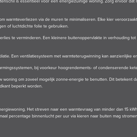
tenschil is essentieel voor een energiezuinige woning. Zorg ervoor dat
 om warmteverliezen via de muren te minimaliseren. Elke kier veroorzaa
en of luchtdichte folie te gebruiken.
ies te verminderen. Een kleinere buitenoppervlakte in verhouding tot
tilatie. Een ventilatiesysteem met warmteterugwinning kan aanzienlijke 
rmingssystemen, bij voorkeur hoogrendements- of condenserende ketel
uw woning om zoveel mogelijk zonne-energie te benutten. Dit betekent d
rdkant beperkt worden.
energiewoning. Het streven naar een warmtevraag van minder dan 15 kW
imaal percentage binnenlucht per uur via kieren naar buiten mag stromen