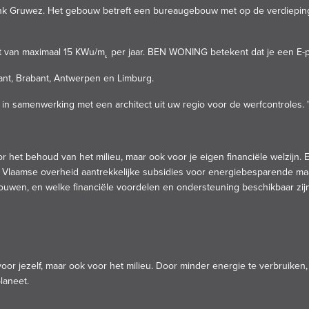
k Gruwez. Het gebouw betreft een bureaugebouw met op de verdieping 
 van maximaal 15 KWu/m˛ per jaar. BEN WONING betekent dat je een E-pei
ant, Brabant, Antwerpen en Limburg.
in samenwerking met een architect uit uw regio voor de werfcontroles. 
oor het behoud van het milieu, maar ook voor je eigen financiële welzijn
e Vlaamse overheid aantrekkelijke subsidies voor energiebesparende maa
uwen, en welke financiële voordelen en ondersteuning beschikbaar zijn
or jezelf, maar ook voor het milieu. Door minder energie te verbruiken,
laneet.