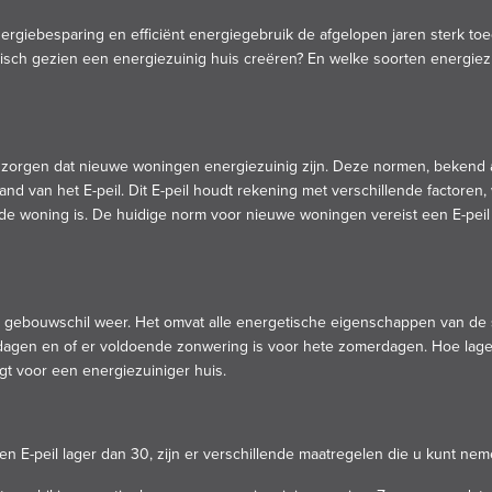
ergiebesparing en efficiënt energiegebruik de afgelopen jaren sterk t
isch gezien een energiezuinig huis creëren? En welke soorten energie
 zorgen dat nieuwe woningen energiezuinig zijn. Deze normen, bekend a
d van het E-peil. Dit E-peil houdt rekening met verschillende factoren, w
 de woning is. De huidige norm voor nieuwe woningen vereist een E-peil
n de gebouwschil weer. Het omvat alle energetische eigenschappen van de s
en en of er voldoende zonwering is voor hete zomerdagen. Hoe lager het
gt voor een energiezuiniger huis.
en E-peil lager dan 30, zijn er verschillende maatregelen die u kunt ne