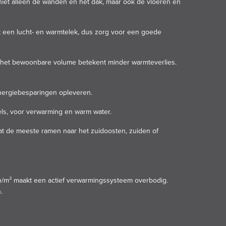
 niet alleen de wanden en het dak, maar ook de vloeren en
kt een lucht- en warmtelek, dus zorg voor een goede
 het bewoonbare volume betekent minder warmteverlies.
energiebesparingen opleveren.
s, voor verwarming en warm water.
at de meeste ramen naar het zuidoosten, zuiden of
h/m² maakt een actief verwarmingssysteem overbodig.
.