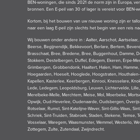
BEN-woningen, die sinds 2021 de norm zijn in Europa, ver
bronnen. Een E-peil van 30 of lager is vereist voor BEN-
Kortom, bij het bouwen van uw nieuwe woning zijn er ta
naar een laag E-peil zijn slechts het begin van een reis n
Wij bouwen onder andere in : Aalter, Aarschot, Aartselaa
Beerse, Begijnendijk, Bekkevoort, Berlare, Bertem, Beve
Brasschaat, Bree, Bredene, Bree, Buggenhout, Damme, De
Stokkem, Destelbergen, Duffel, Edegem, Ekeren, Erpe-Mer
Grimbergen, Grobbendonk, Haaltert, Halen, Ham, Hamme, Ha
Hoegaarden, Hoeselt, Hooglede, Hoogstraten, Houthalen-H
Kapellen, Kasterlee, Keerbergen, Kinrooi, Knesselare, Kno
Lede, Ledegem, Leopoldsburg, Leuven, Lichtervelde, Lill
Merelbeke-Melle, Merchtem, Meise, Mol, Moerbeke, Mortse
Opwijk, Oud-Heverlee, Oudenaarde, Oudsbergen, Overijse, 
Rotselaar, Rumst, Sint-Katelijne-Waver, Sint-Gillis-Waas, S
Schriek, Sint-Truiden, Stabroek, Staden, Stekene, Temse, T
Vosselaar, Waregem, Waasmunster, Wemmel, Westerlo, We
Zottegem, Zulte, Zutendaal, Zwijndrecht.