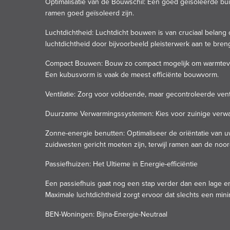
Optimalisatie van de Bouwschil: Een goed geïsoleerde bui
ramen goed geïsoleerd zijn.
Luchtdichtheid: Luchtdicht bouwen is van cruciaal belang
luchtdichtheid door bijvoorbeeld pleisterwerk aan te breng
Compact Bouwen: Bouw zo compact mogelijk om warmteverl
Een kubusvorm is vaak de meest efficiënte bouwvorm.
Ventilatie: Zorg voor voldoende, maar gecontroleerde ven
Duurzame Verwarmingssystemen: Kies voor zuinige verwa
Zonne-energie benutten: Optimaliseer de oriëntatie van 
zuidwesten gericht moeten zijn, terwijl ramen aan de noo
Passiefhuizen: Het Ultieme in Energie-efficiëntie
Een passiefhuis gaat nog een stap verder dan een lage 
Maximale luchtdichtheid zorgt ervoor dat slechts een min
BEN-Woningen: Bijna-Energie-Neutraal