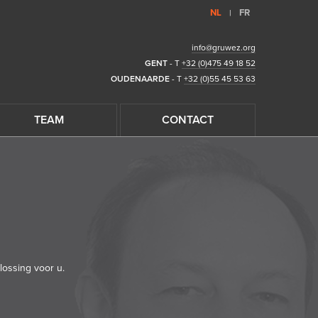
NL
FR
|
info@gruwez.org
GENT
- T
+32 (0)475 49 18 52
OUDENAARDE
- T
+32 (0)55 45 53 63
TEAM
CONTACT
ossing voor u.