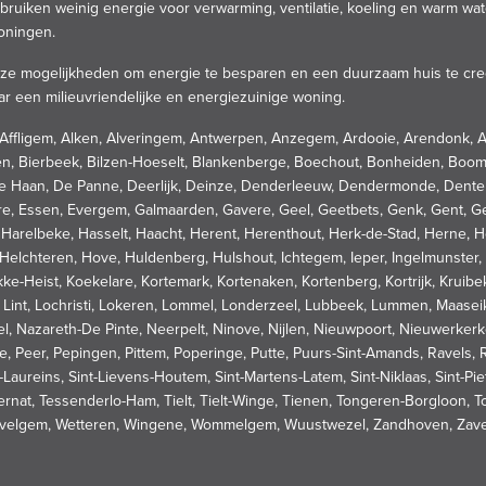
bruiken weinig energie voor verwarming, ventilatie, koeling en warm wa
woningen.
lloze mogelijkheden om energie te besparen en een duurzaam huis te cr
aar een milieuvriendelijke en energiezuinige woning.
r, Affligem, Alken, Alveringem, Antwerpen, Anzegem, Ardooie, Arendonk, 
ren, Bierbeek, Bilzen-Hoeselt, Blankenberge, Boechout, Bonheiden, Boom
 Haan, De Panne, Deerlijk, Deinze, Denderleeuw, Dendermonde, Denterg
e, Essen, Evergem, Galmaarden, Gavere, Geel, Geetbets, Genk, Gent, Ge
relbeke, Hasselt, Haacht, Herent, Herenthout, Herk-de-Stad, Herne, He
elchteren, Hove, Huldenberg, Hulshout, Ichtegem, Ieper, Ingelmunster
kke-Heist, Koekelare, Kortemark, Kortenaken, Kortenberg, Kortrijk, Krui
e, Lint, Lochristi, Lokeren, Lommel, Londerzeel, Lubbeek, Lummen, Maas
l, Nazareth-De Pinte, Neerpelt, Ninove, Nijlen, Nieuwpoort, Nieuwerke
Peer, Pepingen, Pittem, Poperinge, Putte, Puurs-Sint-Amands, Ravels, Re
int-Laureins, Sint-Lievens-Houtem, Sint-Martens-Latem, Sint-Niklaas, Sint
ernat, Tessenderlo-Ham, Tielt, Tielt-Winge, Tienen, Tongeren-Borgloon, T
velgem, Wetteren, Wingene, Wommelgem, Wuustwezel, Zandhoven, Zaven