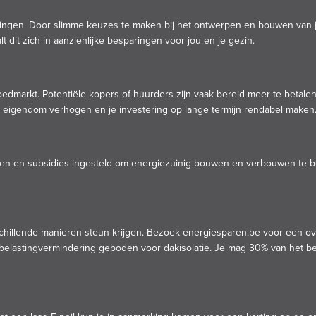
eningen. Door slimme keuzes te maken bij het ontwerpen en bouwen van j
lt dit zich in aanzienlijke besparingen voor jou en je gezin.
oedmarkt. Potentiële kopers of huurders zijn vaak bereid meer te betal
je eigendom verhogen en je investering op lange termijn rendabel maken
en en subsidies ingesteld om energiezuinig bouwen en verbouwen te bev
chillende manieren steun krijgen. Bezoek energiesparen.be voor een ov
belastingvermindering geboden voor dakisolatie. Je mag 30% van het be