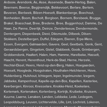
Ardooie, Arendonk, As, Asse, Assenede, Baarle-Hertog, Balen,
Beernem, Beerse, Begijnendijk, Bekkevoort, Berlare, Bertem,
Beveren, Bierbeek, Bilzen-Hoeselt, Blankenberge, Boechout,
Bonheiden, Boom, Bocholt, Borgloon, Bornem, Borsbeek, Brugge,
Brakel, Brasschaat, Bree, Bredene, Bree, Buggenhout, Damme, De
Haan, De Panne, Deerlijk, Deinze, Denderleeuw, Dendermonde,
Dentergem, Diepenbeek, Diest, Diksmuide, Dilbeek, Dilsen-
Stokkem, Destelbergen, Duffel, Edegem, Ekeren, Erpe-Mere,
Essen, Evergem, Galmaarden, Gavere, Geel, Geetbets, Genk, Gent,
Geraardsbergen, Gingelom, Gistel, Glabbeek, Gooik, Grimbergen,
Grobbendonk, Haaltert, Halen, Ham, Hamme, Harelbeke, Hasselt,
Haacht, Herent, Herenthout, Herk-de-Stad, Herne, Herzele,
Hechtel-Eksel, Heers, Heist-op-den-Berg, Halen, Hoegaarden,
Hoeselt, Hooglede, Hoogstraten, Houthalen-Helchteren, Hove,
Huldenberg, Hulshout, Ichtegem, Ieper, Ingelmunster, Izegem,
Jabbeke, Kampenhout, Kapelle-op-den-Bos, Kapellen, Kasterlee,
Keerbergen, Kinrooi, Knesselare, Knokke-Heist, Koekelare,
Kortemark, Kortenaken, Kortenberg, Kortrijk, Kruibeke, Kruisem,
Kuurne, Laarne, Lanaken, Landen, Lebbeke, Lede, Ledegem,
Leopoldsburg, Leuven, Lichtervelde, Lille, Lint, Lochristi, Lokeren,