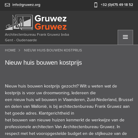
info@gruwez.org
+32 (0)475 49 18 52
Architectenbureau Frank Gruwez bvba
Gent - Oudenaarde
HOME
NIEUW HUIS BOUWEN KOSTPRIJS
Nieuw huis bouwen kostprijs
Nieuw huis bouwen kostprijs gezocht? Wilt u weten wat de
kostprijs is voor uw droomwoning, Iedereen die
een
nieuw
huis
wil
bouwen
in Vlaanderen, Zuid-Nederland, Brussel
en delen van Wallonië, is bij architectenbureau Frank Gruwez aan
het goede adres. Klantgerichtheid in
het
bouwen
van
nieuwe
huizen
kenmerkt de werkwijze van de
professionele architecten Van Architectenbureau Gruwez. In
respect met het vooropgestelde budget en de stijlkeuze van de