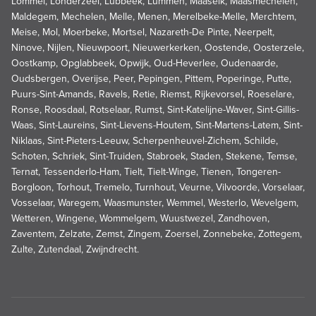
Lommel, Londerzeel, Lubbeek, Lummen, Maaseik, Maasmechelen,
Maldegem, Mechelen, Melle, Menen, Merelbeke-Melle, Merchtem,
Meise, Mol, Moerbeke, Mortsel, Nazareth-De Pinte, Neerpelt,
Ninove, Nijlen, Nieuwpoort, Nieuwerkerken, Oostende, Oosterzele,
Oostkamp, Opglabbeek, Opwijk, Oud-Heverlee, Oudenaarde,
Oudsbergen, Overijse, Peer, Pepingen, Pittem, Poperinge, Putte,
Puurs-Sint-Amands, Ravels, Retie, Riemst, Rijkevorsel, Roeselare,
Ronse, Roosdaal, Rotselaar, Rumst, Sint-Katelijne-Waver, Sint-Gillis-
Waas, Sint-Laureins, Sint-Lievens-Houtem, Sint-Martens-Latem, Sint-
Niklaas, Sint-Pieters-Leeuw, Scherpenheuvel-Zichem, Schilde,
Schoten, Schriek, Sint-Truiden, Stabroek, Staden, Stekene, Temse,
Ternat, Tessenderlo-Ham, Tielt, Tielt-Winge, Tienen, Tongeren-
Borgloon, Torhout, Tremelo, Turnhout, Veurne, Vilvoorde, Vorselaar,
Vosselaar, Waregem, Waasmunster, Wemmel, Westerlo, Wevelgem,
Wetteren, Wingene, Wommelgem, Wuustwezel, Zandhoven,
Zaventem, Zelzate, Zemst, Zingem, Zoersel, Zonnebeke, Zottegem,
Zulte, Zutendaal, Zwijndrecht.