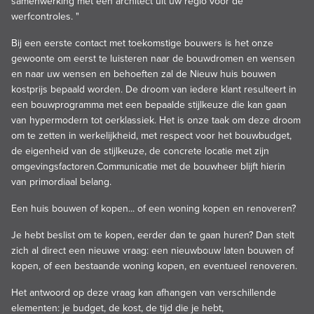
samenwerking met een architect uit uw regio voor de
werfcontroles. "
Bij een eerste contact met toekomstige bouwers is het onze
gewoonte om eerst te luisteren naar de bouwdromen en wensen
en naar uw wensen en behoeften zal de Nieuw huis bouwen
kostprijs bepaald worden. De droom van iedere klant resulteert in
een bouwprogramma met een bepaalde stijlkeuze die kan gaan
van hypermodern tot oerklassiek. Het is onze taak om deze droom
om te zetten in werkelijkheid, met respect voor het bouwbudget,
de eigenheid van de stijlkeuze, de concrete locatie met zijn
omgevingsfactoren.Communicatie met de bouwheer blijft hierin
van primordiaal belang.
Een huis bouwen of kopen... of een woning kopen en renoveren?
Je hebt beslist om te kopen, eerder dan te gaan huren? Dan stelt
zich al direct een nieuwe vraag: een nieuwbouw laten bouwen of
kopen, of een bestaande woning kopen, en eventueel renoveren.
Het antwoord op deze vraag kan afhangen van verschillende
elementen: je budget, de kost, de tijd die je hebt,