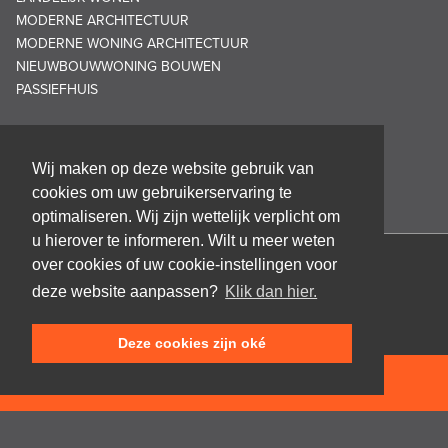
MODERNE ARCHITECTUUR
MODERNE WONING ARCHITECTUUR
NIEUWBOUWWONING BOUWEN
PASSIEFHUIS
Wij maken op deze website gebruik van
cookies om uw gebruikerservaring te
optimaliseren. Wij zijn wettelijk verplicht om
u hierover te informeren. Wilt u meer weten
over cookies of uw cookie-instellingen voor
Architectenbureau Frank GRUWEZ bvba
deze website aanpassen?
Klik dan hier.
Kattestraat 18
9700 Oudenaarde
Deze cookies zijn oké
T +32 (0)55 45 53 63
info@gruwez.org
NEEM CONTACT OP
Speldenstraat 10
9000 Gent
T +32 (0)475 49 18 52