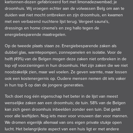
kartonnen-dozen gefabriceerd fort met limonadezwembad; je
droomhuis. Wij vroegen echter aan de volwassen Belg om aan te
duiden wat niet mocht ontbreken en zijn droomhuis, en kwamen
met een verbazend nuchtere lijst terug. Vergeet sauna's,
dressings en home cinema's en zeg hallo tegen de
energiebesparende maatregelen.
Op de tweede plaats staan ze. Energiebesparende zaken als
dubbel glas, warmtepompen, zonnepanelen en isolatie. Voor de
helft (49%) van de Belgen mogen deze zaken niet ontbreken in de
top vijf voorzieningen in hun droomhuis. Het zijn zaken die we niet
noodzakelijk zien, maar wel voelen. Ze geven warmte, maar lossen
ook een kostenergernis op. Oudere mensen nemen dit iets vaker
in hun top 5 op dan de jongere generaties.
Toch doet nog één eigenschap het beter in de lijst van meest
wenselijke zaken aan een droomhuis; de tuin. 58% van de Belgen
kan zich geen droomhuis inbeelden zonder een tuin. Dat geldt
voor alle leeftijden. Nog iets meer voor vrouwen dan voor mannen.
We dromen eigenlijk allemaal van ons eigen private stukje open
lucht. Het belangrijkste aspect van een huis ligt er met andere