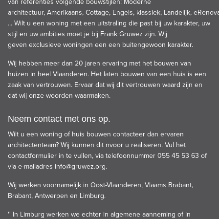
van referenties volgende bouwstijlen:
Moderne
architectuur
,
Amerikaans
,
Cottage
,
Engels
,
klassiek
,
Landelijk
,
eRenovat
... Wilt u een woning met een uitstraling die past bij uw karakter, uw
stijl en uw ambities moet je bij Frank Gruwez zijn. Wij
geven
exclusieve woningen
een een buitengewoon karakter.
Wij hebben meer dan 20 jaren ervaring met het bouwen van
huizen in heel Vlaanderen. Het laten bouwen van een huis is een
zaak van vertrouwen. Ervaar dat wij dit vertrouwen waard zijn en
dat wij onze woorden waarmaken.
Neem contact met ons op.
Wilt u een woning of huis bouwen contacteer dan ervaren
architectenteam? Wij kunnen dit nvoor u realiseren. Vul het
contactformulier in te vullen, via telefoonnummer 055 45 53 63 of
via e-mailadres
info@gruwez.org
.
Wij werken voornamelijk in Oost-Vlaanderen, Vlaams Brabant,
Brabant, Antwerpen en Limburg.
'' In Limburg werken we echter in algemene aanneming of in