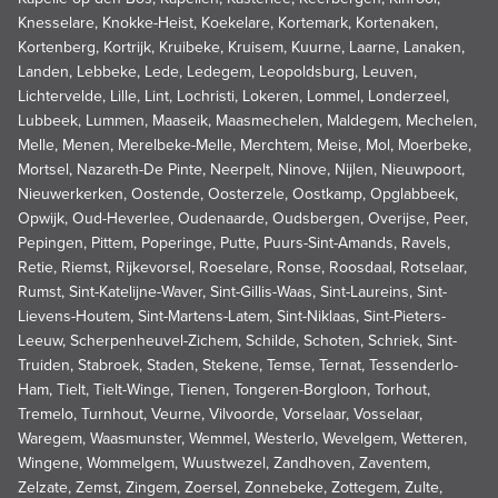
Knesselare, Knokke-Heist, Koekelare, Kortemark, Kortenaken,
Kortenberg, Kortrijk, Kruibeke, Kruisem, Kuurne, Laarne, Lanaken,
Landen, Lebbeke, Lede, Ledegem, Leopoldsburg, Leuven,
Lichtervelde, Lille, Lint, Lochristi, Lokeren, Lommel, Londerzeel,
Lubbeek, Lummen, Maaseik, Maasmechelen, Maldegem, Mechelen,
Melle, Menen, Merelbeke-Melle, Merchtem, Meise, Mol, Moerbeke,
Mortsel, Nazareth-De Pinte, Neerpelt, Ninove, Nijlen, Nieuwpoort,
Nieuwerkerken, Oostende, Oosterzele, Oostkamp, Opglabbeek,
Opwijk, Oud-Heverlee, Oudenaarde, Oudsbergen, Overijse, Peer,
Pepingen, Pittem, Poperinge, Putte, Puurs-Sint-Amands, Ravels,
Retie, Riemst, Rijkevorsel, Roeselare, Ronse, Roosdaal, Rotselaar,
Rumst, Sint-Katelijne-Waver, Sint-Gillis-Waas, Sint-Laureins, Sint-
Lievens-Houtem, Sint-Martens-Latem, Sint-Niklaas, Sint-Pieters-
Leeuw, Scherpenheuvel-Zichem, Schilde, Schoten, Schriek, Sint-
Truiden, Stabroek, Staden, Stekene, Temse, Ternat, Tessenderlo-
Ham, Tielt, Tielt-Winge, Tienen, Tongeren-Borgloon, Torhout,
Tremelo, Turnhout, Veurne, Vilvoorde, Vorselaar, Vosselaar,
Waregem, Waasmunster, Wemmel, Westerlo, Wevelgem, Wetteren,
Wingene, Wommelgem, Wuustwezel, Zandhoven, Zaventem,
Zelzate, Zemst, Zingem, Zoersel, Zonnebeke, Zottegem, Zulte,