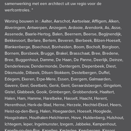
samenwerking met een architect uit uw regio voor de
werfcontroles. "
Woning bouwen in : Aalter, Aarschot, Aartselaar, Affligem, Alken,
Alveringem, Antwerpen, Anzegem, Ardooie, Arendonk, As, Asse,
Assenede, Baarle-Hertog, Balen, Beernem, Beerse, Begijnendijk,
Bekkevoort, Berlare, Bertem, Beveren, Bierbeek, Bilzen-Hoeselt,
Blankenberge, Boechout, Bonheiden, Boom, Bocholt, Borgloon,
Bornem, Borsbeek, Brugge, Brakel, Brasschaat, Bree, Bredene,
Bree, Buggenhout, Damme, De Haan, De Panne, Deerlijk, Deinze,
Denderleeuw, Dendermonde, Dentergem, Diepenbeek, Diest,
Diksmuide, Dilbeek, Dilsen-Stokkem, Destelbergen, Duffel,
Edegem, Ekeren, Erpe-Mere, Essen, Evergem, Galmaarden,
Gavere, Geel, Geetbets, Genk, Gent, Geraardsbergen, Gingelom,
Gistel, Glabbeek, Gooik, Grimbergen, Grobbendonk, Haaltert,
Halen, Ham, Hamme, Harelbeke, Hasselt, Haacht, Herent,
Herenthout, Herk-de-Stad, Herne, Herzele, Hechtel-Eksel, Heers,
Heist-op-den-Berg, Halen, Hoegaarden, Hoeselt, Hooglede,
Hoogstraten, Houthalen-Helchteren, Hove, Huldenberg, Hulshout,
Ichtegem, Ieper, Ingelmunster, Izegem, Jabbeke, Kampenhout,
Kapelle-op-den-Bos, Kapellen, Kasterlee, Keerbergen, Kinrooi,