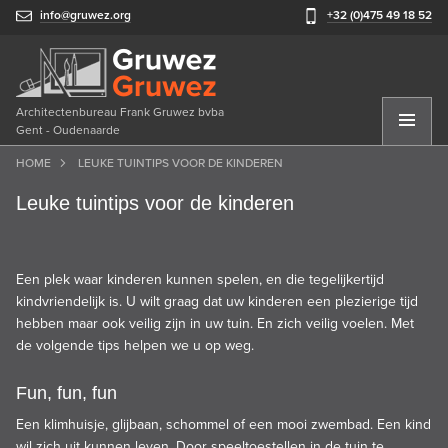
info@gruwez.org
+32 (0)475 49 18 52
Architectenbureau Frank Gruwez bvba
Gent - Oudenaarde
HOME
LEUKE TUINTIPS VOOR DE KINDEREN
Leuke tuintips voor de kinderen
Een plek waar kinderen kunnen spelen, en die tegelijkertijd
kindvriendelijk is. U wilt graag dat uw kinderen een plezierige tijd
hebben maar ook veilig zijn in uw tuin. En zich veilig voelen. Met
de volgende tips helpen we u op weg.
Fun, fun, fun
Een klimhuisje, glijbaan, schommel of een mooi zwembad. Een kind
wil zich uit kunnen leven. Door speeltoestellen in de tuin te