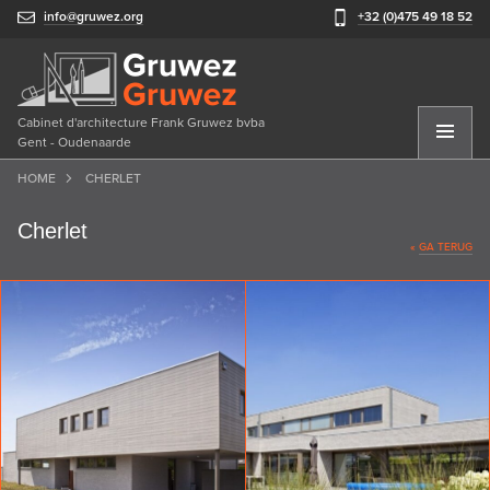
info@gruwez.org
+32 (0)475 49 18 52
Cabinet d'architecture Frank Gruwez bvba
Gent - Oudenaarde
HOME
CHERLET
Cherlet
«
GA TERUG