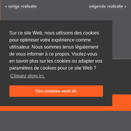
«
vorige realisatie
volgende realisatie
»
Sur ce site Web, nous utilisons des cookies
pour optimiser votre expérience comme
utilisateur. Nous sommes tenus légalement
de vous informer à ce propos. Voulez-vous
en savoir plus sur les cookies ou adapter vos
paramètres de cookies pour ce site Web ?
Cabinet d'architecture Frank GRUWEZ bvba
Cliquez alors ici.
Kattestraat 18
9700 Oudenaarde
Ces cookies sont ok
T +32 (0)55 45 53 63
info@gruwez.org
NEEM CONTACT OP
Speldenstraat 10
9000 Gent
T +32 (0)475 49 18 52
Privacy disclaimer