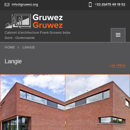
info@gruwez.org
+32 (0)475 49 18 52
Cabinet d'architecture Frank Gruwez bvba
Gent - Oudenaarde
HOME
LANGIE
Langie
«
GA TERUG