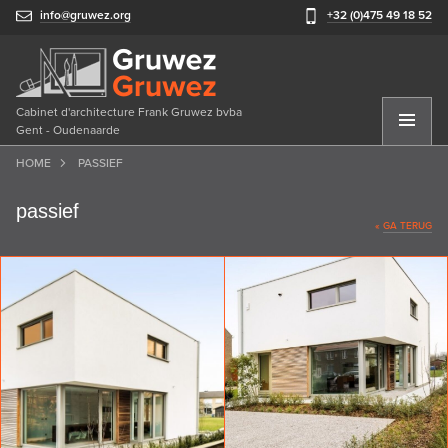
info@gruwez.org
+32 (0)475 49 18 52
Cabinet d'architecture Frank Gruwez bvba
Gent - Oudenaarde
HOME
PASSIEF
passief
«
GA TERUG