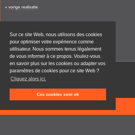
«
vorige realisatie
Sur ce site Web, nous utilisons des cookies
pour optimiser votre expérience comme
utilisateur. Nous sommes tenus légalement
de vous informer à ce propos. Voulez-vous
en savoir plus sur les cookies ou adapter vos
paramètres de cookies pour ce site Web ?
Cabinet d'architecture Frank GRUWEZ bvba
Cliquez alors ici.
Kattestraat 18
9700 Oudenaarde
Ces cookies sont ok
T +32 (0)55 45 53 63
info@gruwez.org
NEEM CONTACT OP
Speldenstraat 10
9000 Gent
T +32 (0)475 49 18 52
Privacy disclaimer