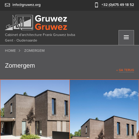
info@gruwez.org
+32 (0)475 49 18 52
Cabinet d'architecture Frank Gruwez bvba
Gent - Oudenaarde
HOME
ZOMERGEM
Zomergem
«
GA TERUG