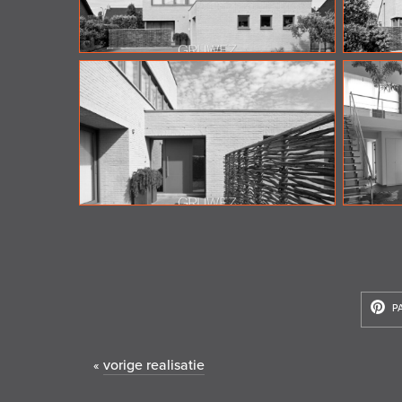
P
vorige realisatie
«