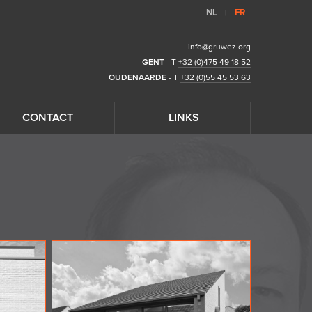
NL
FR
|
info@gruwez.org
GENT
- T
+32 (0)475 49 18 52
OUDENAARDE
- T
+32 (0)55 45 53 63
CONTACT
LINKS