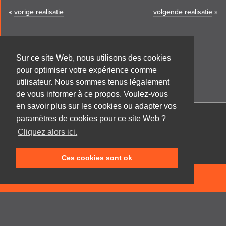
«
vorige realisatie
volgende realisatie
»
Sur ce site Web, nous utilisons des cookies
pour optimiser votre expérience comme
utilisateur. Nous sommes tenus légalement
de vous informer à ce propos. Voulez-vous
en savoir plus sur les cookies ou adapter vos
paramètres de cookies pour ce site Web ?
Cabinet d'architecture Frank GRUWEZ bvba
Cliquez alors ici.
Kattestraat 18
9700 Oudenaarde
Ces cookies sont ok
T +32 (0)55 45 53 63
info@gruwez.org
NEEM CONTACT OP
Speldenstraat 10
9000 Gent
T +32 (0)475 49 18 52
Privacy disclaimer