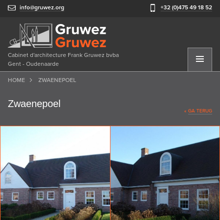
info@gruwez.org
+32 (0)475 49 18 52
Cabinet d'architecture Frank Gruwez bvba
Gent - Oudenaarde
HOME
ZWAENEPOEL
Zwaenepoel
«
GA TERUG