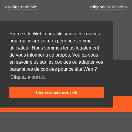
«
vorige realisatie
volgende realisatie
»
Sur ce site Web, nous utilisons des cookies
pour optimiser votre expérience comme
utilisateur. Nous sommes tenus légalement
de vous informer à ce propos. Voulez-vous
en savoir plus sur les cookies ou adapter vos
paramètres de cookies pour ce site Web ?
Cabinet d'architecture Frank GRUWEZ bvba
Cliquez alors ici.
Kattestraat 18
9700 Oudenaarde
Ces cookies sont ok
T +32 (0)55 45 53 63
info@gruwez.org
NEEM CONTACT OP
Speldenstraat 10
9000 Gent
T +32 (0)475 49 18 52
Privacy disclaimer