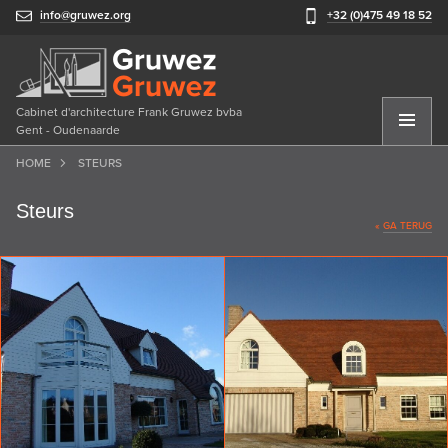
info@gruwez.org
+32 (0)475 49 18 52
Cabinet d'architecture Frank Gruwez bvba
Gent - Oudenaarde
HOME
STEURS
Steurs
«
GA TERUG