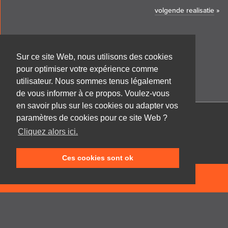
volgende realisatie
»
Sur ce site Web, nous utilisons des cookies
pour optimiser votre expérience comme
utilisateur. Nous sommes tenus légalement
de vous informer à ce propos. Voulez-vous
en savoir plus sur les cookies ou adapter vos
paramètres de cookies pour ce site Web ?
Cabinet d'architecture Frank GRUWEZ bvba
Cliquez alors ici.
Kattestraat 18
9700 Oudenaarde
Ces cookies sont ok
T +32 (0)55 45 53 63
info@gruwez.org
NEEM CONTACT OP
Speldenstraat 10
9000 Gent
T +32 (0)475 49 18 52
Privacy disclaimer