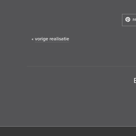
P
vorige realisatie
«