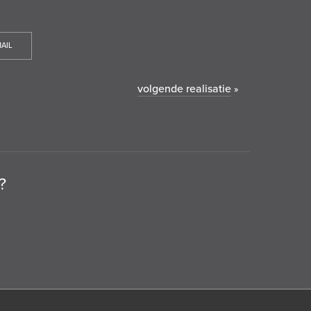
AIL
volgende realisatie
»
?