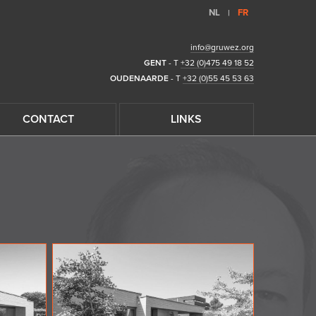
NL
FR
|
info@gruwez.org
GENT
- T
+32 (0)475 49 18 52
OUDENAARDE
- T
+32 (0)55 45 53 63
CONTACT
LINKS