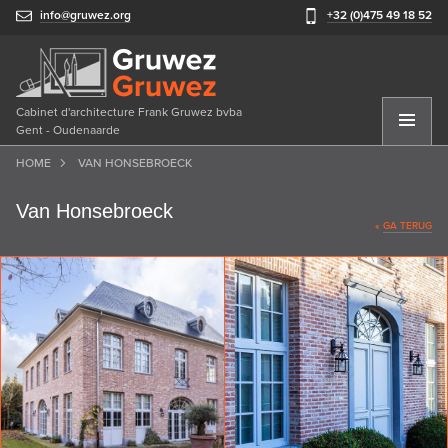
info@gruwez.org
+32 (0)475 49 18 52
Cabinet d'architecture Frank Gruwez bvba
Gent - Oudenaarde
HOME
VAN HONSEBROECK
Van Honsebroeck
«
GA TERUG