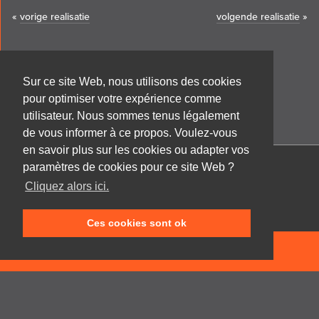
«
vorige realisatie
volgende realisatie
»
Sur ce site Web, nous utilisons des cookies
pour optimiser votre expérience comme
utilisateur. Nous sommes tenus légalement
de vous informer à ce propos. Voulez-vous
en savoir plus sur les cookies ou adapter vos
paramètres de cookies pour ce site Web ?
Cabinet d'architecture Frank GRUWEZ bvba
Cliquez alors ici.
Kattestraat 18
9700 Oudenaarde
Ces cookies sont ok
T +32 (0)55 45 53 63
info@gruwez.org
NEEM CONTACT OP
Speldenstraat 10
9000 Gent
T +32 (0)475 49 18 52
Privacy disclaimer