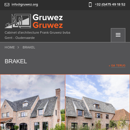
info@gruwez.org
+32 (0)475 49 18 52
Cabinet d'architecture Frank Gruwez bvba
Gent - Oudenaarde
HOME
BRAKEL
BRAKEL
«
GA TERUG