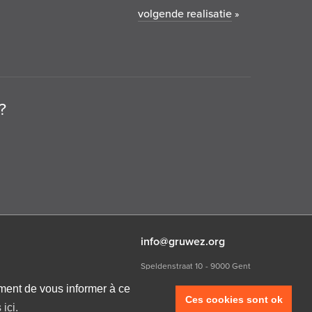
volgende realisatie
»
?
info@gruwez.org
Speldenstraat 10
9000 Gent
T +32 (0)475 49 18 52
ment de vous informer à ce
Ces cookies sont ok
ici.