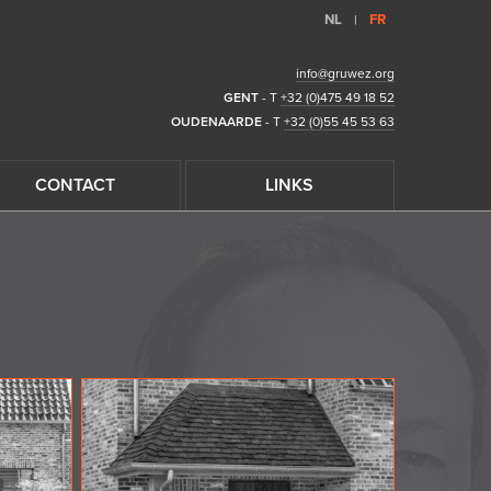
NL
FR
|
info@gruwez.org
GENT
- T
+32 (0)475 49 18 52
OUDENAARDE
- T
+32 (0)55 45 53 63
CONTACT
LINKS