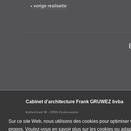
vorige realisatie
«
Cabinet d'architecture Frank GRUWEZ bvba
Kattestraat 18
9700 Oudenaarde
T +32 (0)55 45 53 63
Sur ce site Web, nous utilisons des cookies pour optimise
Privacy disclaimer
propos. Voulez-vous en savoir plus sur les cookies ou ada