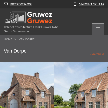
info@gruwez.org
+32 (0)475 49 18 52
Cabinet d'architecture Frank Gruwez bvba
Gent - Oudenaarde
HOME
VAN DORPE
Van Dorpe
«
GA TERUG