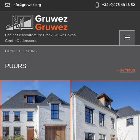
info@gruwez.org
+32 (0)475 49 18 52
Cabinet d'architecture Frank Gruwez bvba
Gent - Oudenaarde
HOME
PUURS
PUURS
«
GA TERUG