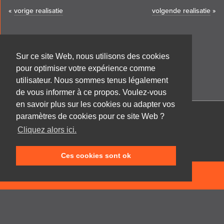
«
vorige realisatie
volgende realisatie
»
Sur ce site Web, nous utilisons des cookies
pour optimiser votre expérience comme
utilisateur. Nous sommes tenus légalement
de vous informer à ce propos. Voulez-vous
en savoir plus sur les cookies ou adapter vos
paramètres de cookies pour ce site Web ?
Cabinet d'architecture Frank GRUWEZ bvba
Cliquez alors ici.
Kattestraat 18
9700 Oudenaarde
Ces cookies sont ok
T +32 (0)55 45 53 63
info@gruwez.org
NEEM CONTACT OP
Speldenstraat 10
9000 Gent
T +32 (0)475 49 18 52
Privacy disclaimer